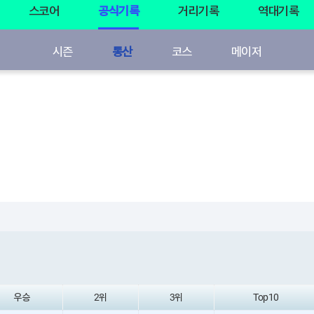
스코어
공식기록
거리기록
역대기록
시즌
통산
코스
메이저
우승
2위
3위
Top10