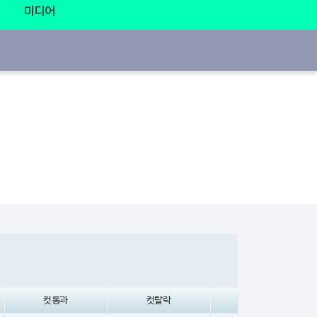
미디어
컷통과
컷탈락
기권