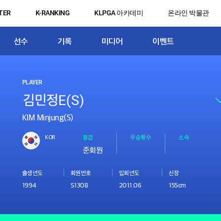
TER
K-RANKING
KLPGA 아카데미
온라인 박물관
선수
기록
미디어
이벤트
PLAYER
KIM Minjung(S)
KOR
등급
우승횟수
소속
준회원
출생년도
회원번호
입회년도
신장
1994
S1308
2011.06
155cm