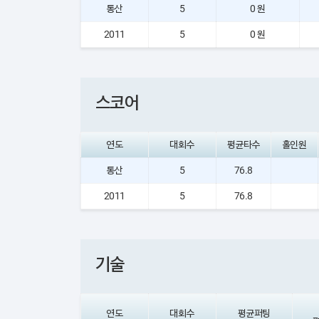
통산
5
0 원
2011
5
0 원
스코어
연도
대회수
평균타수
홀인원
통산
5
76.8
2011
5
76.8
기술
연도
대회수
평균퍼팅