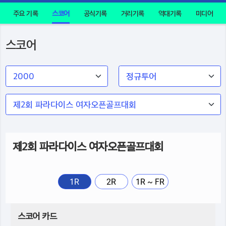
주요 기록
스코어
공식기록
거리기록
역대기록
미디어
스코어
제2회 파라다이스 여자오픈골프대회
1R
2R
1R ~ FR
스코어 카드