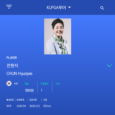
KLPGA투어
PLAYER
CHUN Hyunjee
KOR
등급
우승횟수
소속
정회원
1
출생년도
회원번호
입회년도
신장
1971
00074
1993.03
157cm