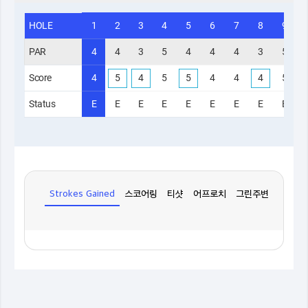
HOLE
1
2
3
4
5
6
7
8
9
PAR
4
4
3
5
4
4
4
3
5
Score
4
5
4
5
5
4
4
4
5
Status
E
E
E
E
E
E
E
E
E
Strokes Gained
스코어링
티샷
어프로치
그린주변
퍼팅