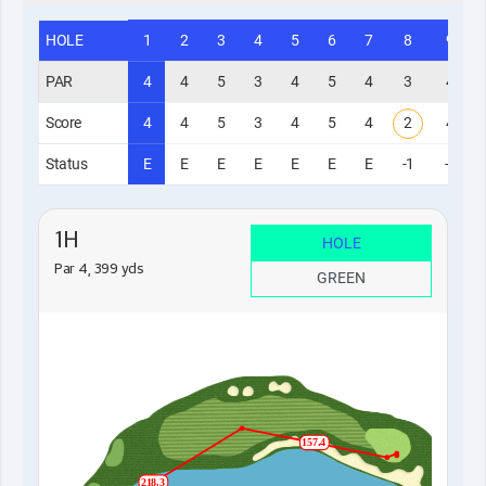
HOLE
1
2
3
4
5
6
7
8
9
PAR
4
4
5
3
4
5
4
3
4
Score
4
4
5
3
4
5
4
2
4
Status
E
E
E
E
E
E
E
-1
-1
1H
HOLE
Par 4, 399 yds
GREEN
157.4
218.3