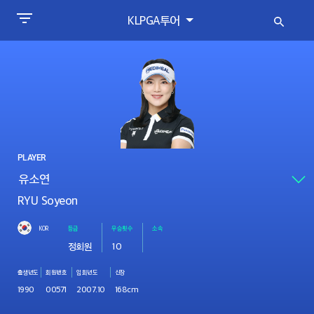
KLPGA투어
PLAYER
RYU Soyeon
KOR
등급
우승횟수
소속
정회원
10
출생년도
회원번호
입회년도
신장
1990
00571
2007.10
168cm