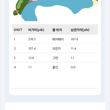
SHOT
비거리(yds)
볼 위치
남은거리(yds)
1
218.3
페어웨이
167.6
2
157.4
프린지
11.4
3
12.6
그린
1.1
4
1.1
홀인
0.0