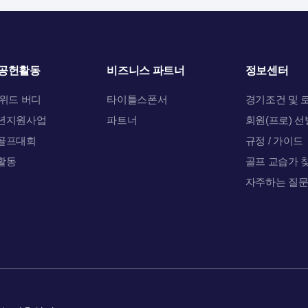
공헌활동
비즈니스 파트너
정보센터
 위드 버디
타이틀스폰서
경기조건 및 
년지원사업
파트너
회원(프로) 선
골프대회
규정 / 가이드
활동
골프 교습가 
자주하는 질