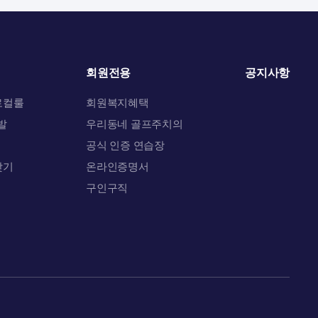
회원전용
공지사항
로컬룰
회원복지혜택
발
우리동네 골프주치의
공식 인증 연습장
찾기
온라인증명서
문
구인구직