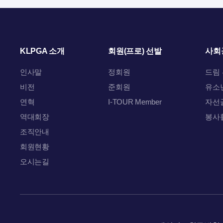
KLPGA 소개
회원(프로) 선발
사회
인사말
정회원
드림
비전
준회원
유소
연혁
I-TOUR Member
자선
역대회장
봉사
조직안내
회원현황
오시는길