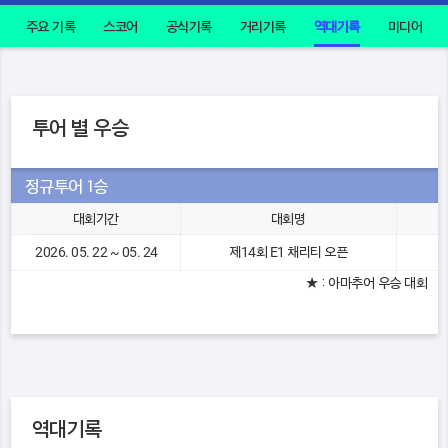
주요 기록
스코어
공식기록
거리기록
역대기록
미디어
투어 별 우승
정규투어 1승
대회기간
대회명
2026. 05. 22 ~ 05. 24
제14회 E1 채리티 오픈
★ : 아마추어 우승 대회
역대기록