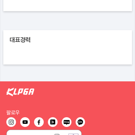
대표경력
팔로우