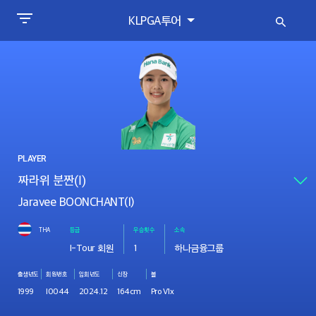
KLPGA투어
PLAYER
Jaravee BOONCHANT(I)
THA
등급
우승횟수
소속
I-Tour 회원
1
하나금융그룹
출생년도
회원번호
입회년도
신장
볼
1999
I0044
2024.12
164cm
Pro V1x