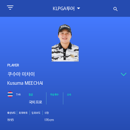
KLPGA투어
PLAYER
Kusuma MEECHAI
THA
등급
우승횟수
소속
국외프로
출생년도
회원번호
입회년도
신장
1995
170cm