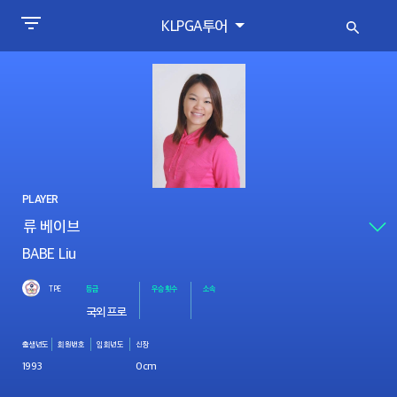
KLPGA투어
PLAYER
BABE Liu
TPE
등급
우승횟수
소속
국외프로
출생년도
회원번호
입회년도
신장
1993
0cm