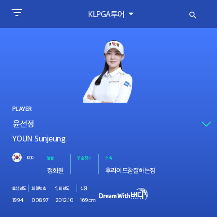
KLPGA투어
PLAYER
YOUN Sunjeung
KOR
등급
우승횟수
소속
정회원
후라이드참잘하는집
출생년도
회원번호
입회년도
신장
1994
00897
2012.10
169cm