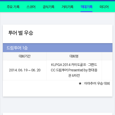
주요 기록
스코어
공식기록
거리기록
역대기록
미디어
투어 별 우승
드림투어 1승
대회기간
대회명
KLPGA 2014 카이도골프 · 그랜드
2014. 06. 19 ~ 06. 20
CC 드림투어 Presented by 현대증
권 6차전
★ : 아마추어 우승 대회