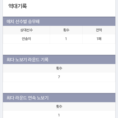
역대기록
매치 선수별 승무패
상대선수
횟수
전적
안송이
1
1패
최다 노보기 라운드 기록
횟수
7
최다 라운드 연속 노보기
횟수
1