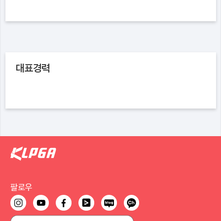
대표경력
팔로우