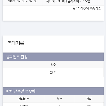
2021. 09. 03 ~ 09. 05
제10회 KG · 이데일리 레이디스 오픈
★ : 아마추어 우승 대회
역대기록
챔피언조 편성
횟수
27회
매치 선수별 승무패
상대선수
횟수
전적