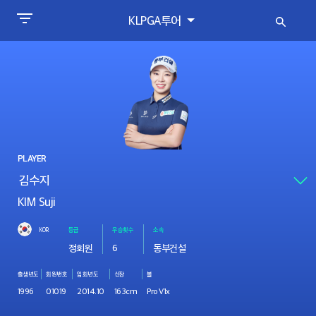
KLPGA투어
PLAYER
KIM Suji
KOR
등급
우승횟수
소속
정회원
6
동부건설
출생년도
회원번호
입회년도
신장
볼
1996
01019
2014.10
163cm
Pro V1x