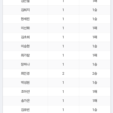
김민별
1
1패
김희지
1
1승
현세린
1
1승
이선화
1
1패
김초희
1
1패
이승현
1
1승
최가람
1
1패
장하나
1
1승
최민경
2
2승
박성원
1
1승
조아연
1
1패
송가은
1
1패
김유빈
1
1승