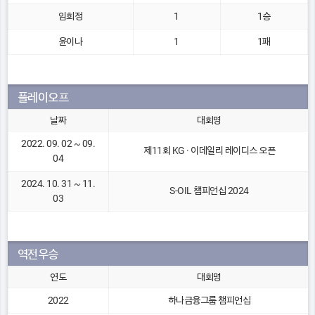
임희정
1
1승
윤이나
1
1패
플레이오프
날짜
대회명
2022. 09. 02 ~ 09.
제11회 KG · 이데일리 레이디스 오픈
04
2024. 10. 31 ~ 11.
S-OIL 챔피언십 2024
03
역전우승
연도
대회명
2022
하나금융그룹 챔피언십