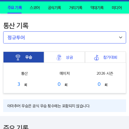
주요 기록
스코어
공식기록
거리기록
역대기록
미디어
통산 기록
우승
상금
참가대회
통산
메이저
2026 시즌
3
0
0
회
회
회
아마추어 우승은 공식 우승 횟수에는 포함되지 않습니다.
주요 기록