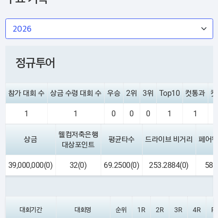
정규투어
참가 대회 수
상금 수령 대회 수
우승
2위
3위
Top10
컷통과
컷
1
1
0
0
0
1
1
웰컴저축은행
상금
평균타수
드라이브 비거리
페어웨
대상포인트
39,000,000(0)
32(0)
69.2500(0)
253.2884(0)
58.
대회기간
대회명
순위
1R
2R
3R
4R
Pa