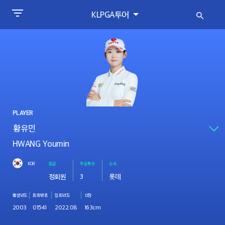
KLPGA투어
PLAYER
HWANG Youmin
KOR
등급
우승횟수
소속
정회원
3
롯데
출생년도
회원번호
입회년도
신장
2003
01541
2022.08
163cm