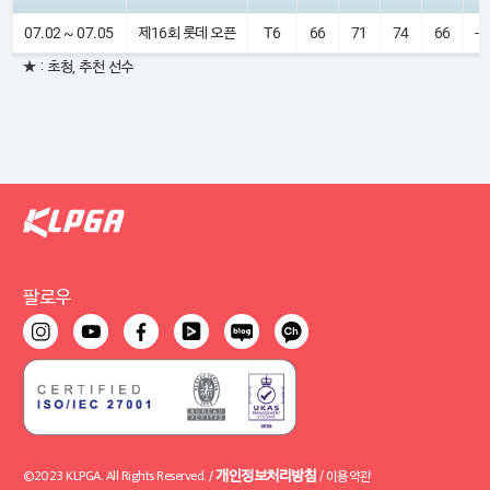
07.02 ~ 07.05
제16회 롯데 오픈
T6
66
71
74
66
- 
★ : 초청, 추천 선수
팔로우
개인정보처리방침
©2023 KLPGA. All Rights Reserved. /
/
이용약관