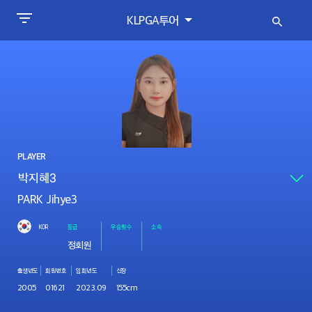
KLPGA투어
PLAYER
PARK Jihye3
KOR
등급
우승횟수
소속
정회원
출생년도
회원번호
입회년도
신장
2005
01621
2023.09
155cm