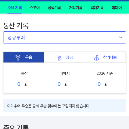
주요 기록
스코어
공식기록
거리기록
역대기록
미디어
통산 기록
우승
상금
참가대회
통산
메이저
2026 시즌
0
0
0
회
회
회
아마추어 우승은 공식 우승 횟수에는 포함되지 않습니다.
주요 기록