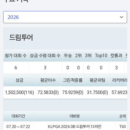
드림투어
참가 대회 수
상금 수령 대회 수
우승
2위
3위
Top10
컷통과
컷
6
3
0
0
0
0
3
상금
평균타수
그린적중률
평균퍼팅
리커버리
1,502,500(116)
72.5833(0)
75.9259(0)
31.7500(0)
57.6923(
대회기간
대회명
순위
07.20 ~ 07.22
KLPGA 2026 DB 드림투어 13차전
T63