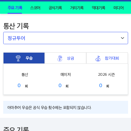
주요 기록
스코어
공식기록
거리기록
역대기록
미디어
통산 기록
우승
상금
참가대회
통산
메이저
2026 시즌
0
0
0
회
회
회
아마추어 우승은 공식 우승 횟수에는 포함되지 않습니다.
주요 기록