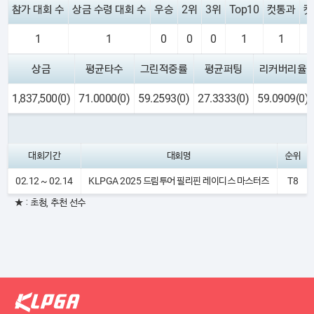
참가 대회 수
상금 수령 대회 수
우승
2위
3위
Top10
컷통과
컷
1
1
0
0
0
1
1
상금
평균타수
그린적중률
평균퍼팅
리커버리율
1,837,500(0)
71.0000(0)
59.2593(0)
27.3333(0)
59.0909(0)
대회기간
대회명
순위
02.12 ~ 02.14
KLPGA 2025 드림투어 필리핀 레이디스 마스터즈
T8
★ : 초청, 추천 선수