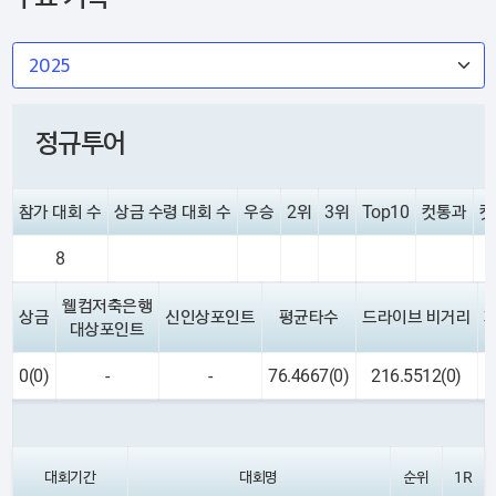
정규투어
참가 대회 수
상금 수령 대회 수
우승
2위
3위
Top10
컷통과
컷
8
웰컴저축은행
상금
신인상포인트
평균타수
드라이브 비거리
대상포인트
0(0)
-
-
76.4667(0)
216.5512(0)
대회기간
대회명
순위
1R