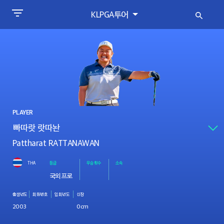
KLPGA투어
PLAYER
Pattharat RATTANAWAN
THA
등급
우승횟수
소속
국외프로
출생년도
회원번호
입회년도
신장
2003
0cm