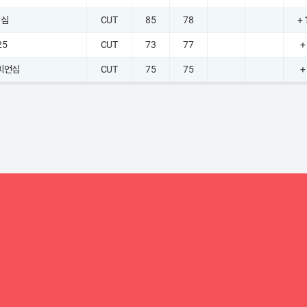
언십
CUT
85
78
+ 
25
CUT
73
77
+
챔피언십
CUT
75
75
+