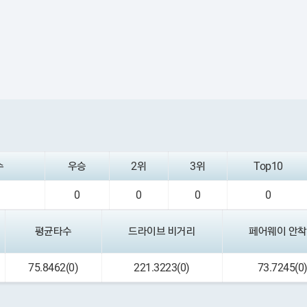
수
우승
2위
3위
Top10
0
0
0
0
평균타수
드라이브 비거리
페어웨이 안
75.8462(0)
221.3223(0)
73.7245(0