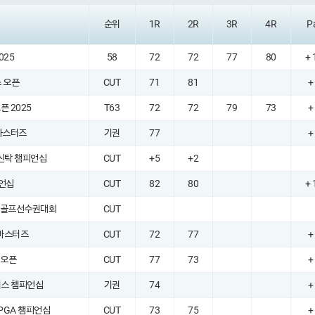
순위
1R
2R
3R
4R
P
025
58
72
72
77
80
+ 
 오픈
CUT
71
81
+
픈 2025
T63
72
72
79
73
+
 마스터즈
기권
77
+
지신탁 챔피언십
CUT
+5
+2
언십
CUT
82
80
+ 
픈골프선수권대회
CUT
 마스터즈
CUT
72
77
+
 오픈
CUT
77
73
+
디스 챔피언십
기권
74
+
PGA 챔피언십
CUT
73
75
+