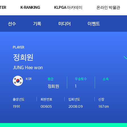
TER
K-RANKING
KLPGA 아카데미
온라인 박물관
선수
기록
미디어
이벤트
PLAYER
JUNG Hee won
KOR
등급
우승횟수
소속
정회원
1
출생년도
회원번호
입회년도
신장
1991
00605
2008.09
167cm