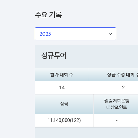
주요 기록
정규투어
참가 대회 수
상금 수령 대회 
14
2
웰컴저축은행
상금
대상포인트
11,140,000(122)
-