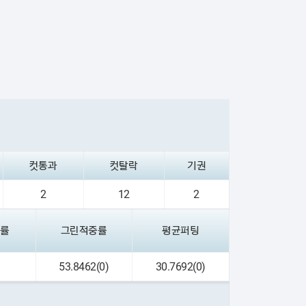
컷통과
컷탈락
기권
2
12
2
착률
그린적중률
평균퍼팅
)
53.8462(0)
30.7692(0)