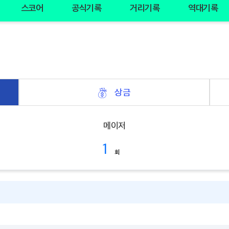
스코어
공식기록
거리기록
역대기록
상금
메이저
1
회