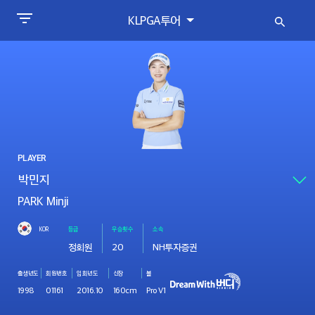
KLPGA투어
PLAYER
PARK Minji
KOR
등급
우승횟수
소속
정회원
20
NH투자증권
출생년도
회원번호
입회년도
신장
볼
1998
01161
2016.10
160cm
Pro V1