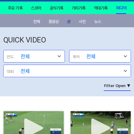
주요 기록
스코어
공식기록
거리기록
역대기록
미디어
전체
동영상
샷
사진
뉴스
QUICK VIDEO
연도
투어
대회