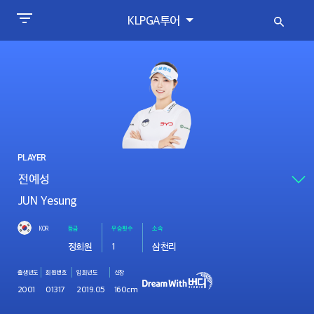
KLPGA투어
PLAYER
JUN Yesung
KOR
등급
우승횟수
소속
정회원
1
삼천리
출생년도
회원번호
입회년도
신장
2001
01317
2019.05
160cm