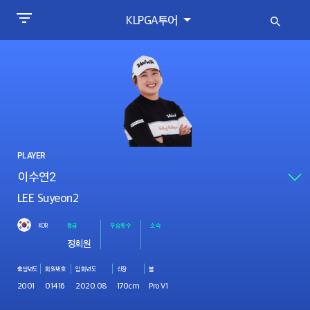
KLPGA투어
PLAYER
LEE Suyeon2
KOR
등급
우승횟수
소속
정회원
출생년도
회원번호
입회년도
신장
볼
2001
01416
2020.08
170cm
Pro V1