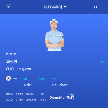
KLPGA투어
PLAYER
CHOI Jungwon
KOR
등급
우승횟수
소속
정회원
NH투자증권
출생년도
회원번호
입회년도
신장
2005
01735
2025.08
168cm