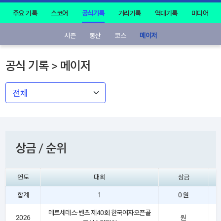
주요 기록
스코어
공식기록
거리기록
역대기록
미디어
시즌
통산
코스
메이저
공식 기록 > 메이저
상금 / 순위
연도
대회
상금
합계
1
0 원
메르세데스-벤츠 제40회 한국여자오픈골
2026
원