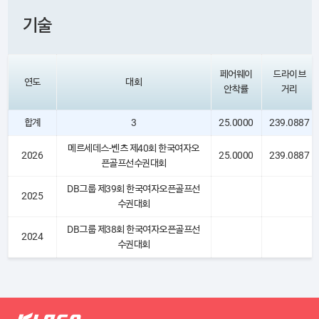
기술
페어웨이
드라이브
연도
대회
안착률
거리
합계
3
25.0000
239.0887
메르세데스-벤츠 제40회 한국여자오
2026
25.0000
239.0887
픈골프선수권대회
DB그룹 제39회 한국여자오픈골프선
2025
수권대회
DB그룹 제38회 한국여자오픈골프선
2024
수권대회