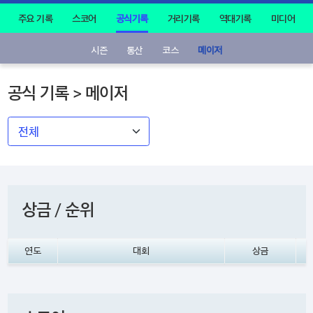
주요 기록
스코어
공식기록
거리기록
역대기록
미디어
시즌
통산
코스
메이저
공식 기록 > 메이저
상금 / 순위
연도
대회
상금