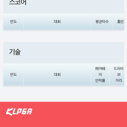
스코어
연도
대회
평균타수
홀인원
기술
페어웨
드라이
연도
대회
이
브
안착률
거리