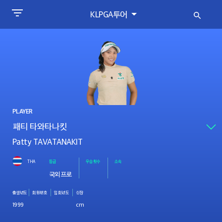
KLPGA투어
PLAYER
Patty TAVATANAKIT
THA
등급
우승횟수
소속
국외프로
출생년도
회원번호
입회년도
신장
1999
cm