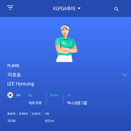
KLPGA투어
PLAYER
LEE Hyosong
KOR
등급
우승횟수
소속
국외프로
하나금융그룹
출생년도
회원번호
입회년도
신장
2008
163cm