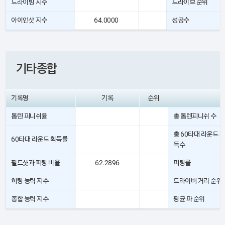
드라이빙 지수
드라이브 순위
아이언샷 지수
64.0000
성공수
기타종합
기록명
기록
순위
톱텐 피니쉬율
총 톱텐피니쉬 수
총 60타대 라운드 획
60타대 라운드 획득률
득수
필드샷과 퍼팅 비율
62.2896
퍼팅률
히팅 능력 지수
드라이버 거리 순위
종합 능력 지수
평균 파 순위