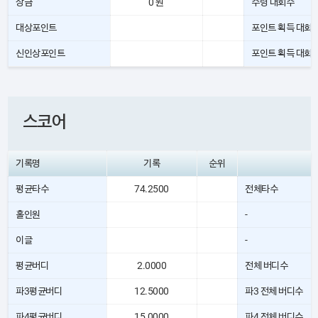
상금
0 원
수령 대회수
대상포인트
포인트 획득 대회
신인상포인트
포인트 획득 대회
스코어
기록명
기록
순위
평균타수
74.2500
전체타수
홀인원
-
이글
-
평균버디
2.0000
전체 버디수
파3평균버디
12.5000
파3 전체 버디수
파4평균버디
15.0000
파4 전체 버디수