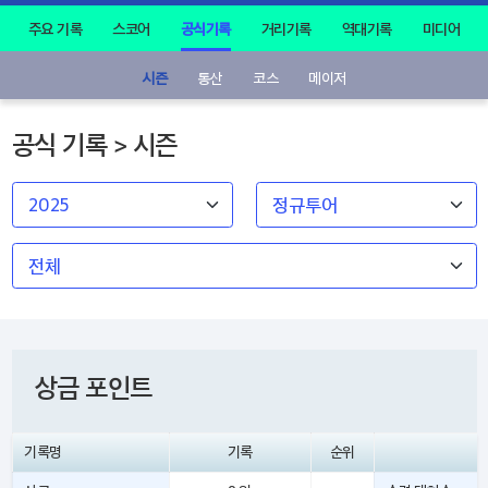
주요 기록
스코어
공식기록
거리기록
역대기록
미디어
시즌
통산
코스
메이저
공식 기록 > 시즌
상금 포인트
기록명
기록
순위