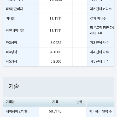
파5평균버디
파5 전체 버디수
버디율
11.1111
전체 버디수
라운드당 평균 파브
파브레이크율
11.1111
레이크수
파3성적
3.0625
파3 전체 타수
파4성적
4.1000
파4 전체 타수
파5성적
5.2500
파5 전체 타수
기술
기록명
기록
순위
페어웨이 안착률
60.7143
페어웨이 안착 수