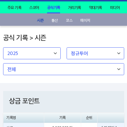
주요 기록
스코어
공식기록
거리기록
역대기록
미디어
시즌
통산
코스
메이저
공식 기록 > 시즌
상금 포인트
기록명
기록
순위