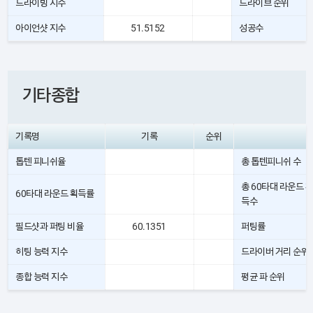
드라이빙 지수
드라이브 순위
아이언샷 지수
51.5152
성공수
기타종합
기록명
기록
순위
톱텐 피니쉬율
총 톱텐피니쉬 수
총 60타대 라운드 획
60타대 라운드 획득률
득수
필드샷과 퍼팅 비율
60.1351
퍼팅률
히팅 능력 지수
드라이버 거리 순위
종합 능력 지수
평균 파 순위