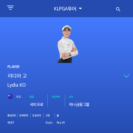
KLPGA투어
PLAYER
Lydia KO
NZL
등급
우승횟수
소속
국외프로
하나금융그룹
출생년도
회원번호
입회년도
신장
볼
1997
0cm
Pro V1