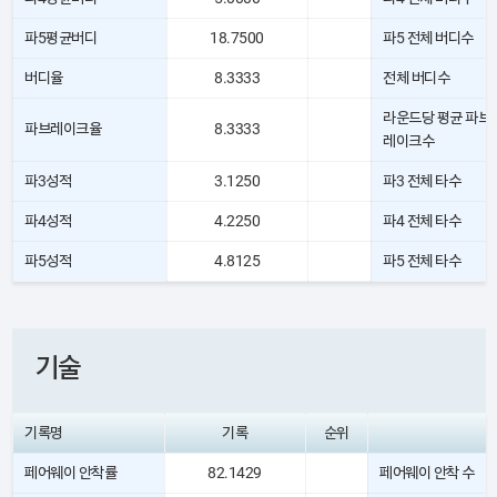
파5평균버디
18.7500
파5 전체 버디수
버디율
8.3333
전체 버디수
라운드당 평균 파브
파브레이크율
8.3333
레이크수
파3성적
3.1250
파3 전체 타수
파4성적
4.2250
파4 전체 타수
파5성적
4.8125
파5 전체 타수
기술
기록명
기록
순위
페어웨이 안착률
82.1429
페어웨이 안착 수