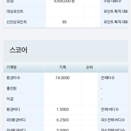
상금
9,900,000 원
수령 대회수
대상포인트
포인트 획득 대회
신인상포인트
85
포인트 획득 대회
스코어
기록명
기록
순위
평균타수
74.0000
전체타수
홀인원
-
이글
-
평균버디
1.5000
전체 버디수
파3평균버디
6.2500
파3 전체 버디수
파4평균버디
5.0000
파4 전체 버디수