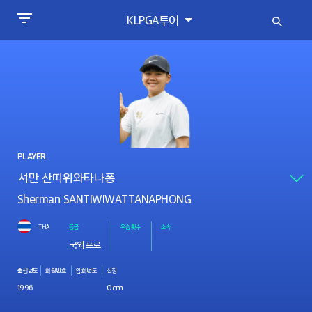
KLPGA투어
PLAYER
Sherman SANTIWIWATTANAPHONG
THA
등급
우승횟수
소속
국외프로
출생년도
회원번호
입회년도
신장
1996
0cm