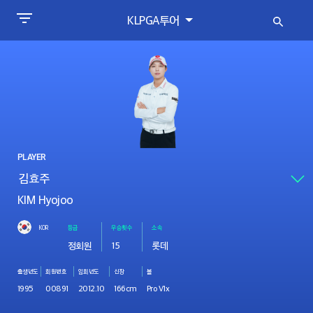
KLPGA투어
PLAYER
KIM Hyojoo
KOR
등급
우승횟수
소속
정회원
15
롯데
출생년도
회원번호
입회년도
신장
볼
1995
00891
2012.10
166cm
Pro V1x