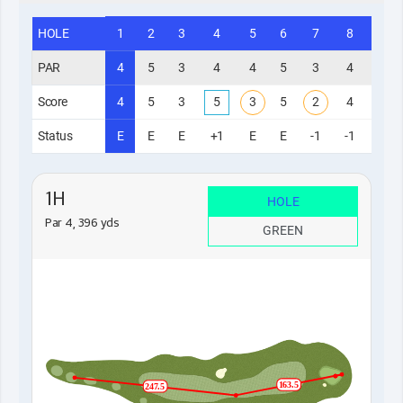
HOLE
1
2
3
4
5
6
7
8
9
PAR
4
5
3
4
4
5
3
4
4
Score
4
5
3
5
3
5
2
4
4
Status
E
E
E
+1
E
E
-1
-1
-1
1H
HOLE
Par 4, 396 yds
GREEN
163.5
247.5