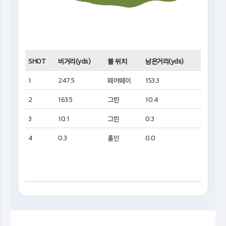
SHOT
비거리(yds)
볼 위치
남은거리(yds)
1
247.5
페어웨이
153.3
2
163.5
그린
10.4
3
10.1
그린
0.3
4
0.3
홀인
0.0