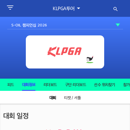
KLPGA투어
피드
대회정보
리더보드
구단 리더보드
선수 위치찾기
참가
대회
티켓 / 셔틀
대회 일정