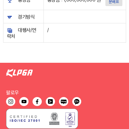
분배표
경기방식
대행사/연
/
락처
팔로우