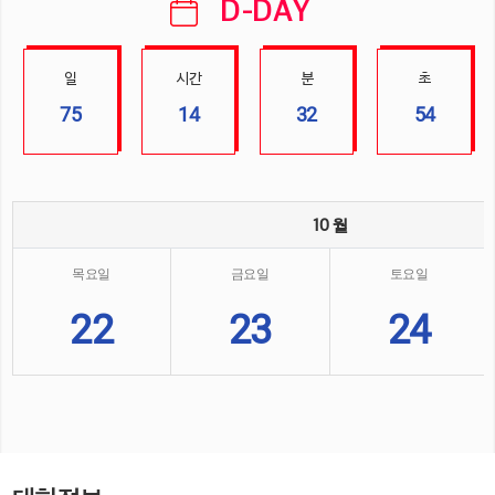
D-DAY
일
시간
분
초
75
14
32
54
10 월
목요일
금요일
토요일
22
23
24