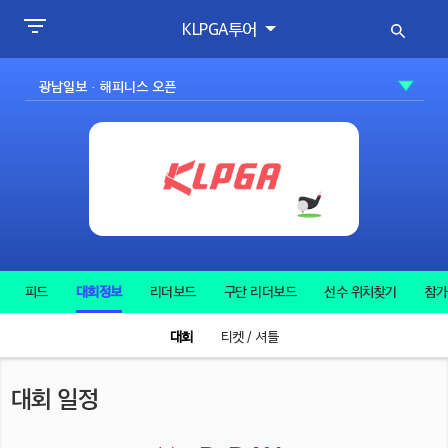
KLPGA투어
피드
대회정보
리더보드
구단 리더보드
선수 위치찾기
참가
대회
티켓 / 셔틀
대회 일정