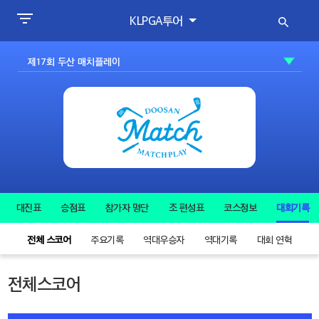
KLPGA투어
대진표
승점표
참가자 명단
조 편성표
코스정보
대회기록
전체 스코어
주요기록
역대우승자
역대기록
대회 연혁
전체스코어