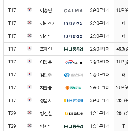
이승연
T17
2승0무1패
1UP(승)
김민선7
T17
2승0무1패
패
임진영
T17
2승0무1패
패
조아연
T17
2승0무1패
4&3(승)
이동은
T17
2승0무1패
1UP(승)
김민주
T17
2승0무1패
패
지한솔
T17
2승0무1패
2UP(승)
정윤지
T17
2승0무1패
2&1(승)
방신실
T29
1승1무1패
2&1(승)
박지영
T29
1승1무1패
T