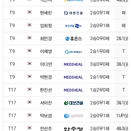
현세린
T9
2승0무1패
패
임희정
T9
2승0무1패
패
최민경
T9
3승0무0패
2&1(승)
이제영
T9
2승1무0패
T
이다연
T9
3승0무0패
3&1(승)
박현경
T9
2승1무0패
T
한진선
T17
1승2무0패
T
서어진
T17
2승0무1패
3&1(승)
박보겸
T17
2승0무1패
1UP(승)
안선주
T17
2승0무1패
4&3(승)