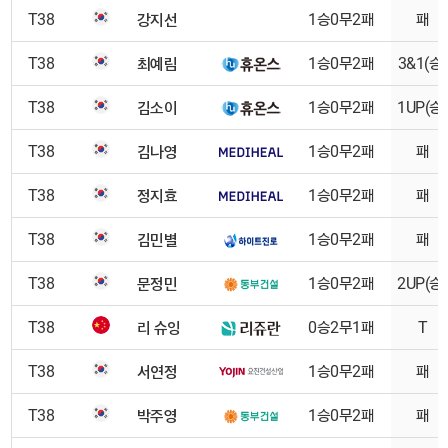
강지선
T38
1승0무2패
패
최예림
T38
1승0무2패
3&1(승)
김소이
T38
1승0무2패
1UP(승)
김나영
T38
1승0무2패
패
정지효
T38
1승0무2패
패
김민별
T38
1승0무2패
패
문정민
T38
1승0무2패
2UP(승)
리 슈잉
T38
0승2무1패
T
서연정
T38
1승0무2패
패
박주영
T38
1승0무2패
패