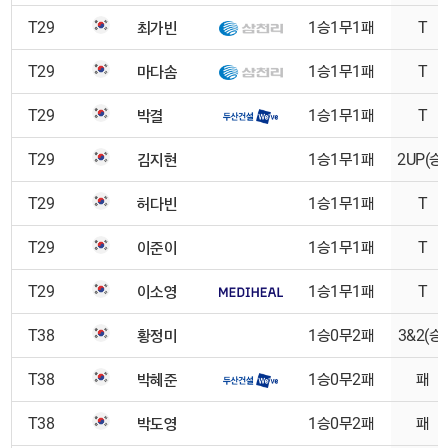
최가빈
T29
1승1무1패
T
마다솜
T29
1승1무1패
T
박결
T29
1승1무1패
T
김지현
T29
1승1무1패
2UP(승)
허다빈
T29
1승1무1패
T
이준이
T29
1승1무1패
T
이소영
T29
1승1무1패
T
황정미
T38
1승0무2패
3&2(승)
박혜준
T38
1승0무2패
패
박도영
T38
1승0무2패
패