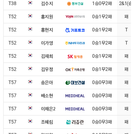
김수지
T38
1승0무2패
2&1(승)
홍지원
T52
0승1무2패
패
홍현지
T52
0승1무2패
T
이가영
T52
0승1무2패
T
김재희
T52
0승1무2패
패
김우정
T52
0승1무2패
패
송은아
T57
0승0무3패
패
배소현
T57
0승0무3패
패
이채은2
T57
0승0무3패
패
조혜림
T57
0승0무3패
패