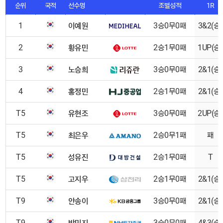
순위
국적
선수명
조별성적
1R
이예원
1
3승0무0패
3&2(승)
황유민
2
2승1무0패
1UP(승)
노승희
3
3승0무0패
2&1(승)
홍정민
4
2승1무0패
2&1(승)
유현조
T5
3승0무0패
2UP(승)
최은우
T5
2승0무1패
패
성유진
T5
2승1무0패
T
고지우
T5
2승1무0패
2&1(승)
안송이
T9
3승0무0패
2&1(승)
박민지
T9
3승0무0패
4&3(승)