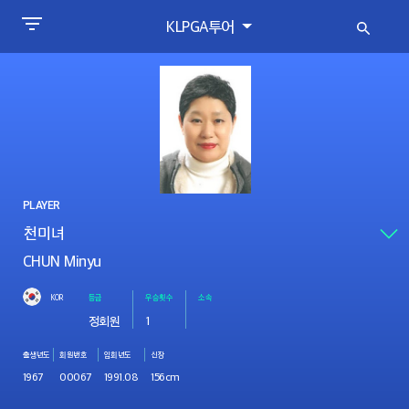
KLPGA투어
PLAYER
CHUN Minyu
KOR
등급
우승횟수
소속
정회원
1
출생년도
회원번호
입회년도
신장
1967
00067
1991.08
156cm