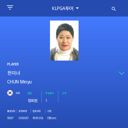
KLPGA투어
PLAYER
CHUN Minyu
KOR
등급
우승횟수
소속
정회원
1
출생년도
회원번호
입회년도
신장
1967
00067
1991.08
156cm