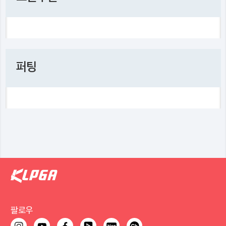
퍼팅
팔로우