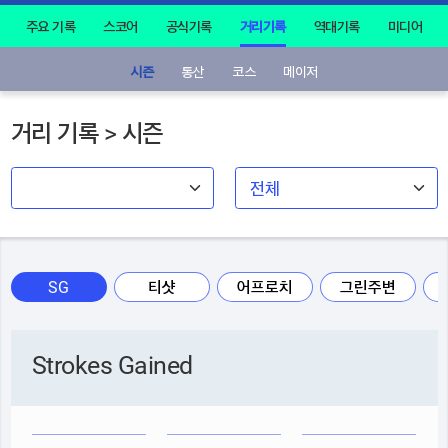
주요 기록
스코어
공식기록
거리기록
역대기록
미디어
시즌
통산
코스
메이저
거리 기록 > 시즌
SG
티샷
어프로치
그린주변
Strokes Gained