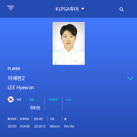
KLPGA투어
PLAYER
LEE Hyewon
KOR
등급
우승횟수
소속
정회원
출생년도
회원번호
입회년도
신장
볼
2000
01445
2020.11
160cm
Pro V1x