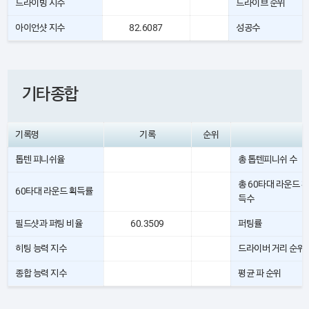
드라이빙 지수
드라이브 순위
아이언샷 지수
82.6087
성공수
기타종합
기록명
기록
순위
톱텐 피니쉬율
총 톱텐피니쉬 수
총 60타대 라운드 획
60타대 라운드 획득률
득수
필드샷과 퍼팅 비율
60.3509
퍼팅률
히팅 능력 지수
드라이버 거리 순위
종합 능력 지수
평균 파 순위