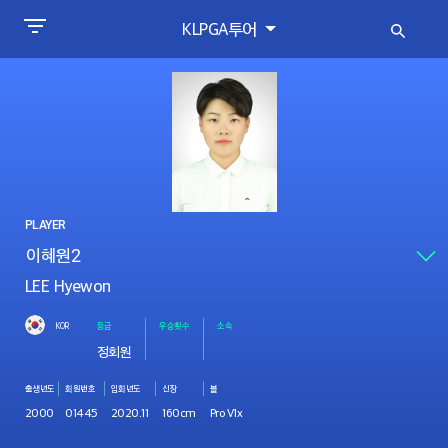
KLPGA투어
PLAYER
LEE Hyewon
KOR
등급
우승횟수
소속
정회원
출생년도
회원번호
입회년도
신장
볼
2000
01445
2020.11
160cm
Pro V1x