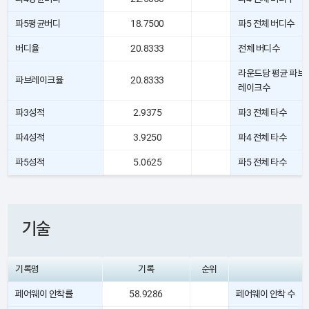
파5평균버디
18.7500
파5 전체 버디수
버디율
20.8333
전체 버디수
라운드당 평균 파브
파브레이크율
20.8333
레이크수
파3성적
2.9375
파3 전체 타수
파4성적
3.9250
파4 전체 타수
파5성적
5.0625
파5 전체 타수
기술
기록명
기록
순위
페어웨이 안착률
58.9286
페어웨이 안착 수