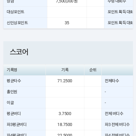
상금
7,500,000 원
수령 대회수
대상포인트
포인트 획득 대회
신인상포인트
35
포인트 획득 대회
스코어
기록명
기록
순위
평균타수
71.2500
전체타수
홀인원
-
이글
-
평균버디
3.7500
전체 버디수
파3평균버디
18.7500
파3 전체 버디수
파4평균버디
22.5000
파4 전체 버디수