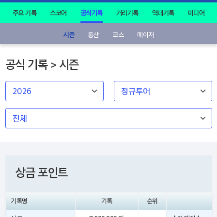
주요 기록
스코어
공식기록
거리기록
역대기록
미디어
시즌
통산
코스
메이저
공식 기록 > 시즌
상금 포인트
기록명
기록
순위