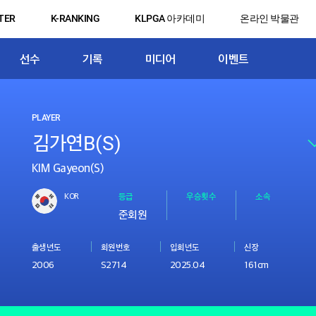
TER
K-RANKING
KLPGA 아카데미
온라인 박물관
선수
기록
미디어
이벤트
PLAYER
KIM Gayeon(S)
KOR
등급
우승횟수
소속
준회원
출생년도
회원번호
입회년도
신장
2006
S2714
2025.04
161cm