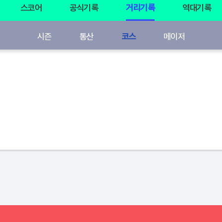
스코어
공식기록
거리기록
역대기록
시즌
통산
코스
메이저