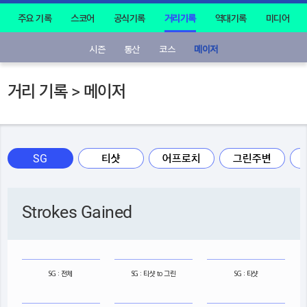
주요 기록
스코어
공식기록
거리기록
역대기록
미디어
시즌
통산
코스
메이저
거리 기록 > 메이저
SG
티샷
어프로치
그린주변
Strokes Gained
SG : 전체
SG : 티샷 to 그린
SG : 티샷