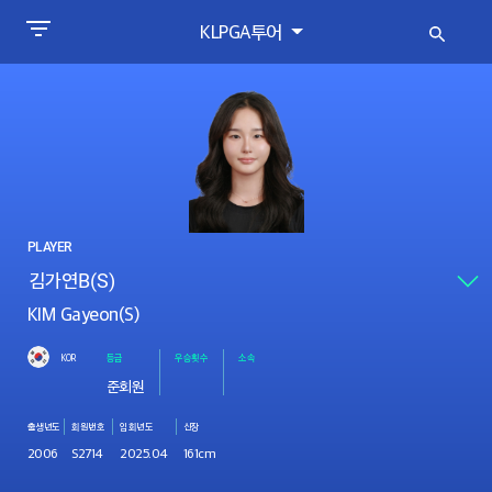
KLPGA투어
PLAYER
KIM Gayeon(S)
KOR
등급
우승횟수
소속
준회원
출생년도
회원번호
입회년도
신장
2006
S2714
2025.04
161cm