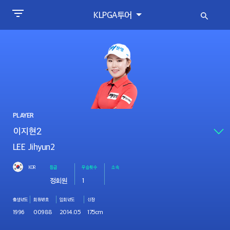
KLPGA투어
PLAYER
LEE Jihyun2
KOR
등급
우승횟수
소속
정회원
1
출생년도
회원번호
입회년도
신장
1996
00988
2014.05
175cm