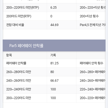
200~220야드 미만(RTP)
6.25
200~220>티샷 횟수
200야드 미만(RTP)
0
200>티샷 횟수
전장 대비 비율
44.69
Par4,5 전체 티샷 거리(
Par5 페어웨이 안착률
항목
기록
페어웨이 안착률
81.25
페어웨이 안착 횟수
260~280야드 미만
80
260~280> 페어웨이
240~260야드 미만
66.67
240~260> 페어웨이
220~240야드 미만
100
220~240> 페어웨이
200~220야드 미만
100
200~220> 페어웨이