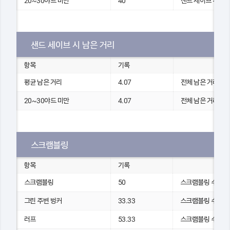
20~30야드 미만
40
샌드 세이브 수
샌드 세이브 시 남은 거리
항목
기록
평균 남은 거리
4.07
전체 남은 거리(yds
20~30야드 미만
4.07
전체 남은 거리(yds
스크램블링
항목
기록
스크램블링
50
스크램블링 수
그린 주변 벙커
33.33
스크램블링 수
러프
53.33
스크램블링 수