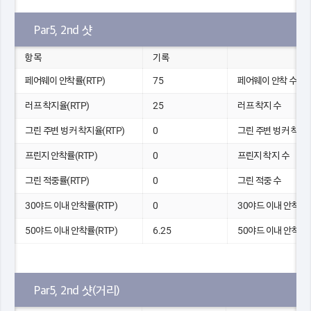
Par5, 2nd 샷
항목
기록
페어웨이 안착률(RTP)
75
페어웨이 안착 수
러프 착지율(RTP)
25
러프 착지 수
그린 주변 벙커 착지율(RTP)
0
그린 주변 벙커 착지 
프린지 안착률(RTP)
0
프린지 착지 수
그린 적중률(RTP)
0
그린 적중 수
30야드 이내 안착률(RTP)
0
30야드 이내 안착 수
50야드 이내 안착률(RTP)
6.25
50야드 이내 안착 수
Par5, 2nd 샷(거리)