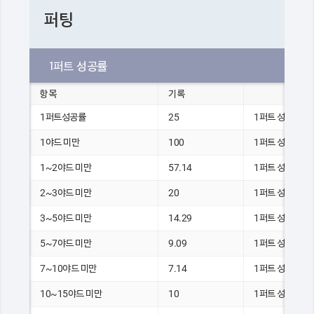
퍼팅
1퍼트 성공률
항목
기록
1퍼트성공률
25
1퍼트 성공 홀 수
1야드 미만
100
1퍼트 성공 홀 수
1~2야드 미만
57.14
1퍼트 성공 홀 수
2~3야드 미만
20
1퍼트 성공 홀 수
3~5야드 미만
14.29
1퍼트 성공 홀 수
5~7야드 미만
9.09
1퍼트 성공 홀 수
7~10야드 미만
7.14
1퍼트 성공 홀 수
10~15야드 미만
10
1퍼트 성공 홀 수