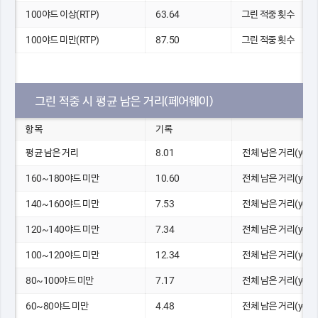
100야드 이상(RTP)
63.64
그린 적중 횟수
100야드 미만(RTP)
87.50
그린 적중 횟수
그린 적중 시 평균 남은 거리(페어웨이)
항목
기록
평균 남은 거리
8.01
전체 남은 거리(yds)
160~180야드 미만
10.60
전체 남은 거리(yds)
140~160야드 미만
7.53
전체 남은 거리(yds)
120~140야드 미만
7.34
전체 남은 거리(yds)
100~120야드 미만
12.34
전체 남은 거리(yds)
80~100야드 미만
7.17
전체 남은 거리(yds)
60~80야드 미만
4.48
전체 남은 거리(yds)