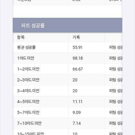
퍼트 성공률
항목
기록
평균 성공률
55.91
퍼팅 성공 횟수
1야드 미만
98.18
퍼팅 성공 횟수
1~2야드 미만
66.67
퍼팅 성공 횟수
2~3야드 미만
20
퍼팅 성공 횟수
3~4야드 미만
20
퍼팅 성공 횟수
4~5야드 미만
11.11
퍼팅 성공 횟수
5~7야드 미만
9.09
퍼팅 성공 횟수
7~10야드 미만
7.14
퍼팅 성공 횟수
10~15야드 미만
10
퍼팅 성공 횟수