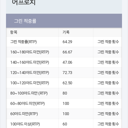
어프로치
그린 적중률
항목
기록
그린 적중률(RTP)
64.29
그린 적중 횟수
160~180야드 미만(RTP)
66.67
그린 적중 횟수
140~160야드 미만(RTP)
47.06
그린 적중 횟수
120~140야드 미만(RTP)
72.73
그린 적중 횟수
100~120야드 미만(RTP)
62.50
그린 적중 횟수
80~100야드 미만 (RTP)
80
그린 적중 횟수
60~80야드 미만(RTP)
100
그린 적중 횟수
60야드 미만(RTP)
100
그린 적중 횟수
100야드 이상(RTP)
60
그린 적중 횟수