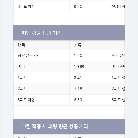
3퍼트 이상
0.25
전체 3퍼팅 수
퍼팅 평균 성공 거리
항목
기록
평균 성공 거리
1.25
퍼팅 성공 거리 총 
버디
10.89
버디 퍼팅 성공 거
1퍼트
3.41
1퍼트 성공 거리 총
2퍼트
7.18
2퍼트 성공 거리 총
3퍼트 이상
5.89
3퍼트 성공 거리 총
그린 적중 시 퍼팅 평균 성공 거리