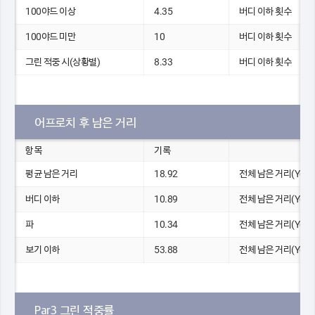
100야드 이상
4.35
버디 이하 횟수
100야드 미만
10
버디 이하 횟수
그린 적중 시(상황별)
8.33
버디 이하 횟수
어프로치 후 남은 거리
항목
기록
평균 남은 거리
18.92
전체 남은 거리(Yds)
버디 이하
10.89
전체 남은 거리(Yds)
파
10.34
전체 남은 거리(Yds)
보기 이하
53.88
전체 남은 거리(Yds)
Par3 그린 적중률