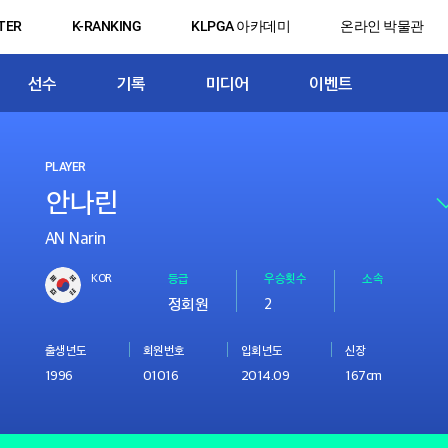
TER
K-RANKING
KLPGA 아카데미
온라인 박물관
선수
기록
미디어
이벤트
PLAYER
AN Narin
KOR
등급
우승횟수
소속
정회원
2
출생년도
회원번호
입회년도
신장
1996
01016
2014.09
167cm