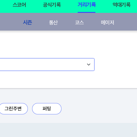
스코어
공식기록
거리기록
역대기록
시즌
통산
코스
메이저
그린주변
퍼팅