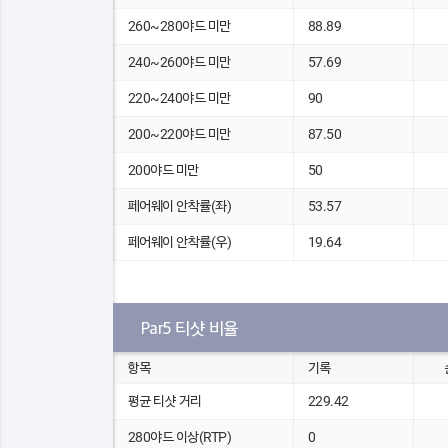
260~280야드 미만
88.89
240~260야드 미만
57.69
220~240야드 미만
90
200~220야드 미만
87.50
200야드 미만
50
페어웨이 안착률(좌)
53.57
페어웨이 안착률(우)
19.64
Par5 티샷 비율
항목
기록
평균 티샷 거리
229.42
280야드 이상(RTP)
0