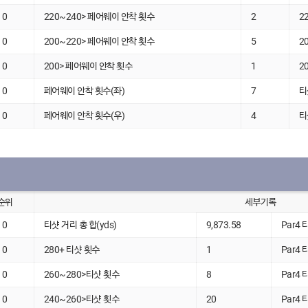
0
220~240> 페어웨이 안착 횟수
2
2
0
200~220> 페어웨이 안착 횟수
5
2
0
200> 페어웨이 안착 횟수
1
2
0
페어웨이 안착 횟수(좌)
7
티
0
페어웨이 안착 횟수(우)
4
티
순위
세부기록
0
티샷 거리 총 합(yds)
9,873.58
Par4 
0
280+ 티샷 횟수
1
Par4 
0
260~280>티샷 횟수
8
Par4 
0
240~260>티샷 횟수
20
Par4 