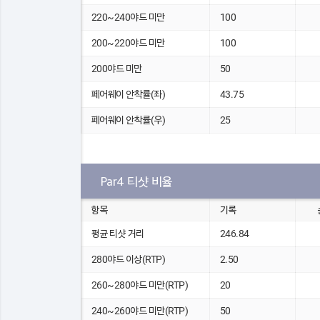
220~240야드 미만
100
200~220야드 미만
100
200야드 미만
50
페어웨이 안착률(좌)
43.75
페어웨이 안착률(우)
25
Par4 티샷 비율
항목
기록
평균 티샷 거리
246.84
280야드 이상(RTP)
2.50
260~280야드 미만(RTP)
20
240~260야드 미만(RTP)
50