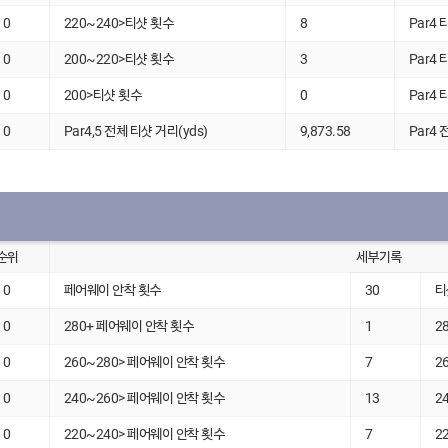
0
220~240>티샷 횟수
8
Par4 
0
200~220>티샷 횟수
3
Par4 
0
200>티샷 횟수
0
Par4 
0
Par4,5 전체 티샷 거리(yds)
9,873.58
Par4 
순위
세부기록
0
페어웨이 안착 횟수
30
티
0
280+ 페어웨이 안착 횟수
1
2
0
260~280> 페어웨이 안착 횟수
7
2
0
240~260> 페어웨이 안착 횟수
13
2
0
220~240> 페어웨이 안착 횟수
7
2