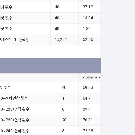
티샷 횟수
40
37.12
티샷 횟수
40
13.04
티샷 횟수
40
1.80
전체 전장 거리(yds)
15,232
62.56
전체 평균 기록
샷 횟수
40
69.33
80+전체 안착 횟수
1
64.71
60~280>안착 횟수
8
69.41
40~260>안착 횟수
20
70.01
20~240>안착 횟수
8
72.08