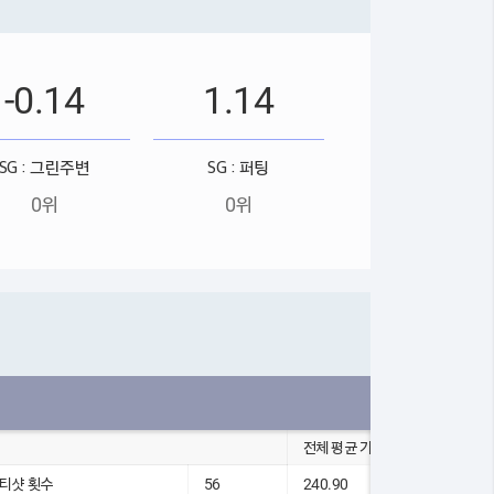
-0.14
1.14
SG : 그린주변
SG : 퍼팅
0위
0위
전체 평균 기록
5 티샷 횟수
56
240.90