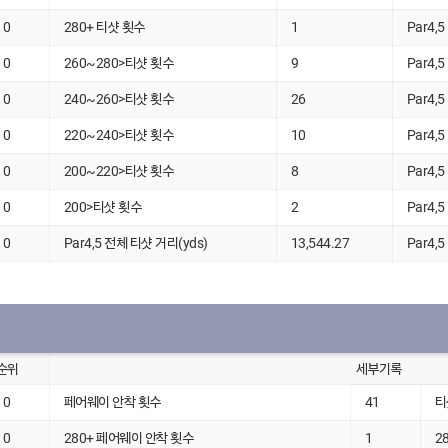
0
280+ 티샷 횟수
1
Par4,
0
260~280>티샷 횟수
9
Par4,
0
240~260>티샷 횟수
26
Par4,
0
220~240>티샷 횟수
10
Par4,
0
200~220>티샷 횟수
8
Par4,
0
200>티샷 횟수
2
Par4,
0
Par4,5 전체 티샷 거리(yds)
13,544.27
Par4,
순위
세부기록
0
페어웨이 안착 횟수
41
티
0
280+ 페어웨이 안착 횟수
1
2