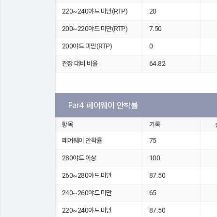
220~240야드 미만(RTP)
20
200~220야드 미만(RTP)
7.50
200야드 미만(RTP)
0
전장 대비 비율
64.82
Par4 페어웨이 안착률
항목
기록
페어웨이 안착률
75
280야드 이상
100
260~280야드 미만
87.50
240~260야드 미만
65
220~240야드 미만
87.50