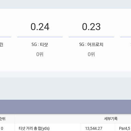
0.24
0.23
그린
SG : 티샷
SG : 어프로치
0위
0위
순위
세부기록
0
티샷 거리 총 합(yds)
13,544.27
Par4,