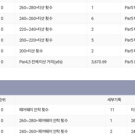
0
260~280>티샷 횟수
1
Par5
0
240~260>티샷 횟수
6
Par5
0
220~240>티샷 횟수
2
Par5
0
200~220>티샷 횟수
5
Par5
0
200>티샷 횟수
2
Par5
0
Par4,5 전체 티샷 거리(yds)
3,670.69
Par5
순위
세부기록
0
페어웨이 안착 횟수
11
티
0
260~280> 페어웨이 안착 횟수
1
2
0
240~260> 페어웨이 안착 횟수
2
2