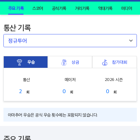
주요 기록
스코어
공식기록
거리기록
역대기록
미디어
통산 기록
우승
상금
참가대회
통산
메이저
2026 시즌
2
0
0
회
회
회
아마추어 우승은 공식 우승 횟수에는 포함되지 않습니다.
주요 기록