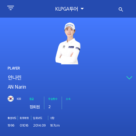
KLPGA투어
PLAYER
AN Narin
KOR
등급
우승횟수
소속
정회원
2
출생년도
회원번호
입회년도
신장
1996
01016
2014.09
167cm