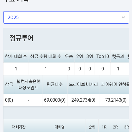
정규투어
참가 대회 수
상금 수령 대회 수
우승
2위
3위
Top10
컷통과
컷
1
1
0
0
0
0
1
웰컴저축은행
상금
평균타수
드라이브 비거리
페어웨이 안착률
대상포인트
0(0)
-
69.0000(0)
249.2734(0)
73.2143(0)
대회기간
대회명
순위
1R
2R
3R