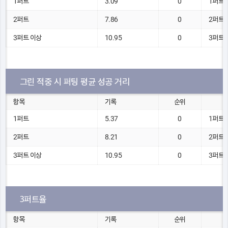
1퍼트
3.09
0
1퍼트 
2퍼트
7.86
0
2퍼트 
3퍼트 이상
10.95
0
3퍼트 
그린 적중 시 퍼팅 평균 성공 거리
항목
기록
순위
1퍼트
5.37
0
1퍼트 
2퍼트
8.21
0
2퍼트 
3퍼트 이상
10.95
0
3퍼트 
3퍼트율
항목
기록
순위