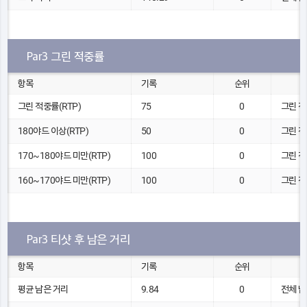
Par3 그린 적중률
항목
기록
순위
그린 적중률(RTP)
75
0
그린 적
180야드 이상(RTP)
50
0
그린 적
170~180야드 미만(RTP)
100
0
그린 적
160~170야드 미만(RTP)
100
0
그린 적
Par3 티샷 후 남은 거리
항목
기록
순위
평균 남은 거리
9.84
0
전체 남