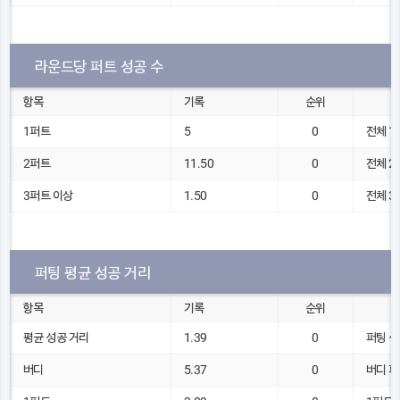
라운드당 퍼트 성공 수
항목
기록
순위
1퍼트
5
0
전체 1
2퍼트
11.50
0
전체 2
3퍼트 이상
1.50
0
전체 3
퍼팅 평균 성공 거리
항목
기록
순위
평균 성공 거리
1.39
0
퍼팅 성
버디
5.37
0
버디 퍼