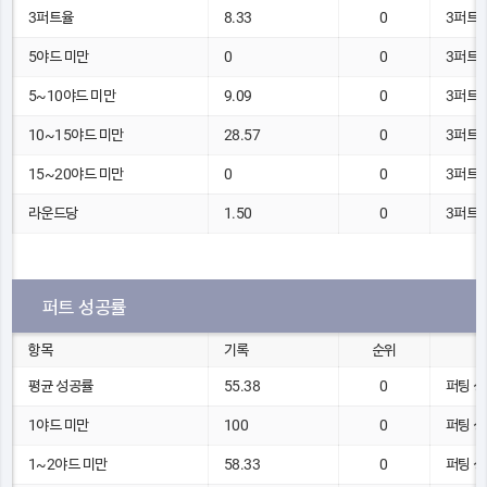
3퍼트율
8.33
0
3퍼트 
5야드 미만
0
0
3퍼트 
5~10야드 미만
9.09
0
3퍼트 
10~15야드 미만
28.57
0
3퍼트 
15~20야드 미만
0
0
3퍼트 
라운드당
1.50
0
3퍼트 
퍼트 성공률
항목
기록
순위
평균 성공률
55.38
0
퍼팅 성
1야드 미만
100
0
퍼팅 성
1~2야드 미만
58.33
0
퍼팅 성