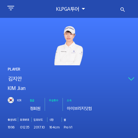
KLPGA투어
PLAYER
KIM Jian
KOR
등급
우승횟수
소속
정회원
아이브리지닷컴
출생년도
회원번호
입회년도
신장
볼
1996
01235
2017.10
164cm
Pro V1