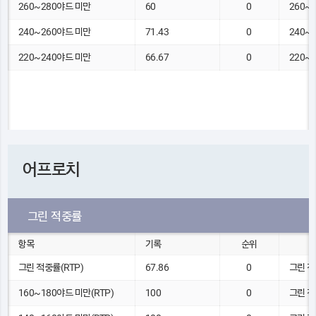
260~280야드 미만
60
0
260~
240~260야드 미만
71.43
0
240~
220~240야드 미만
66.67
0
220~
어프로치
그린 적중률
항목
기록
순위
그린 적중률(RTP)
67.86
0
그린 적
160~180야드 미만(RTP)
100
0
그린 적