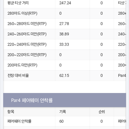
평균 티샷 거리
247.24
0
티샷 거리
280야드 이상(RTP)
0
0
280+
260~280야드 미만(RTP)
27.78
0
260~
240~260야드 미만(RTP)
38.89
0
240~
220~240야드 미만(RTP)
33.33
0
220~
200~220야드 미만(RTP)
0
0
200~
200야드 미만(RTP)
0
0
200>
전장 대비 비율
62.15
0
Par4,
Par4 페어웨이 안착률
항목
기록
순위
페어웨이 안착률
60
0
페어웨