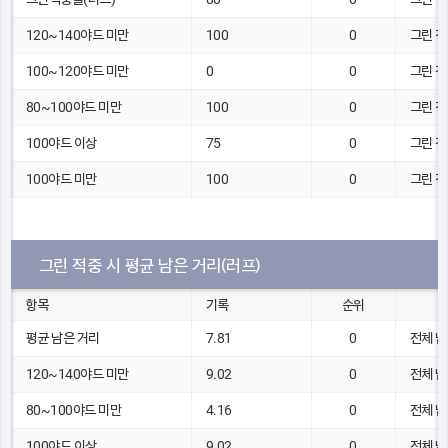
120~140야드 미만
100
0
그린 적
100~120야드 미만
0
0
그린 적
80~100야드 미만
100
0
그린 적
100야드 이상
75
0
그린 적
100야드 미만
100
0
그린 적
그린 적중 시 평균 남은 거리(러프)
항목
기록
순위
평균 남은 거리
7.81
0
전체 남
120~140야드 미만
9.02
0
전체 남
80~100야드 미만
4.16
0
전체 남
100야드 이상
9.02
0
전체 남