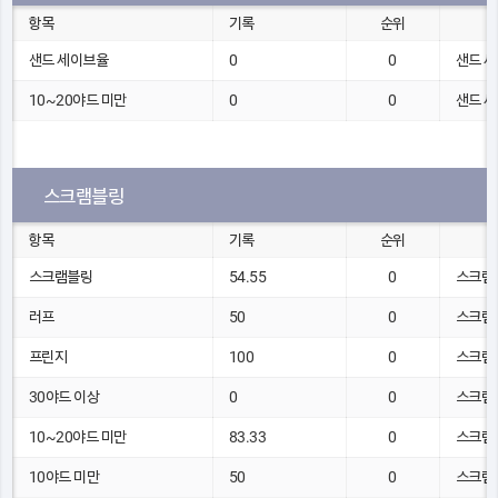
항목
기록
순위
샌드 세이브율
0
0
샌드 세
10~20야드 미만
0
0
샌드 세
스크램블링
항목
기록
순위
스크램블링
54.55
0
스크램
러프
50
0
스크램
프린지
100
0
스크램
30야드 이상
0
0
스크램
10~20야드 미만
83.33
0
스크램
10야드 미만
50
0
스크램