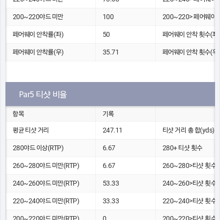
200~220야드 미만
100
200~220> 페어웨이
페어웨이 안착률(좌)
50
페어웨이 안착 횟수(좌)
페어웨이 안착률(우)
35.71
페어웨이 안착 횟수(우)
Par5 티샷 비율
항목
기록
평균 티샷 거리
247.11
티샷 거리 총 합(yds)
280야드 이상(RTP)
6.67
280+ 티샷 횟수
260~280야드 미만(RTP)
6.67
260~280>티샷 횟수
240~260야드 미만(RTP)
53.33
240~260>티샷 횟수
220~240야드 미만(RTP)
33.33
220~240>티샷 횟수
200~220야드 미만(RTP)
0
200~220>티샷 횟수