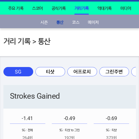
주요 기록
스코어
공식기록
거리기록
역대기록
미디어
시즌
통산
코스
메이저
거리 기록 > 통산
SG
티샷
어프로치
그린주변
Strokes Gained
-1.41
-0.49
-0.69
SG : 전체
SG : 티샷 to 그린
SG : 티샷
264위
192위
373위