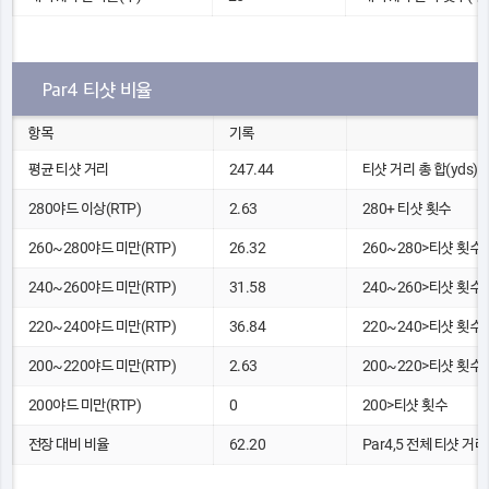
Par4 티샷 비율
항목
기록
평균 티샷 거리
247.44
티샷 거리 총 합(yds)
280야드 이상(RTP)
2.63
280+ 티샷 횟수
260~280야드 미만(RTP)
26.32
260~280>티샷 횟수
240~260야드 미만(RTP)
31.58
240~260>티샷 횟수
220~240야드 미만(RTP)
36.84
220~240>티샷 횟수
200~220야드 미만(RTP)
2.63
200~220>티샷 횟수
200야드 미만(RTP)
0
200>티샷 횟수
전장 대비 비율
62.20
Par4,5 전체 티샷 거리(