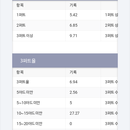
항목
기록
1퍼트
5.42
1퍼트 성공 거리 총
2퍼트
6.85
2퍼트 성공 거리 총
3퍼트 이상
9.71
3퍼트 성공 거리 총
3퍼트율
항목
기록
3퍼트율
6.94
3퍼트 수
5야드 미만
2.56
3퍼트 수
5~10야드 미만
5
3퍼트 수
10~15야드 미만
27.27
3퍼트 수
15~20야드 미만
0
3퍼트 수