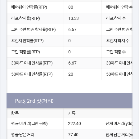
페어웨이 안착률(RTP)
80
페어웨이 안착 수
러프 착지율(RTP)
13.33
러프 착지 수
그린 주변 벙커 착지율(RTP)
6.67
그린 주변 벙커 착지 
프린지 안착률(RTP)
0
프린지 착지 수
그린 적중률(RTP)
0
그린 적중 수
30야드 이내 안착률(RTP)
6.67
30야드 이내 안착 수
50야드 이내 안착률(RTP)
20
50야드 이내 안착 수
Par5, 2nd 샷(거리)
항목
기록
평균 비거리(그린 공략)
222.40
전체 비거리(yds)
평균 남은 거리
77.40
전체 남은 거리(yds)