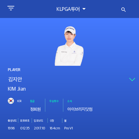
KLPGA투어
PLAYER
KIM Jian
KOR
등급
우승횟수
소속
정회원
아이브리지닷컴
출생년도
회원번호
입회년도
신장
볼
1996
01235
2017.10
164cm
Pro V1