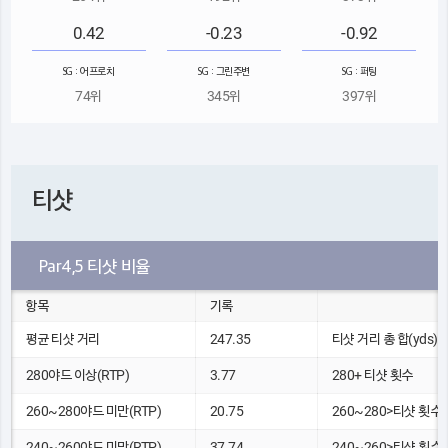
0.42
-0.23
-0.92
SG : 어프로치
SG : 그린주변
SG : 퍼팅
74위
345위
397위
티샷
Par4,5 티샷 비율
항목
기록
평균 티샷 거리
247.35
티샷 거리 총 합(yds)
280야드 이상(RTP)
3.77
280+ 티샷 횟수
260~280야드 미만(RTP)
20.75
260~280>티샷 횟수
240~260야드 미만(RTP)
37.74
240~260>티샷 횟수