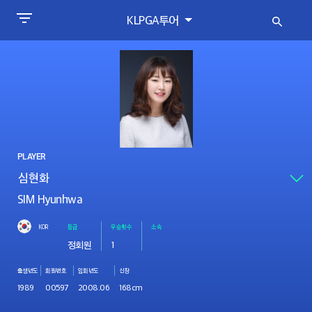
KLPGA투어
PLAYER
SIM Hyunhwa
KOR
등급
우승횟수
소속
정회원
1
출생년도
회원번호
입회년도
신장
1989
00597
2008.06
168cm