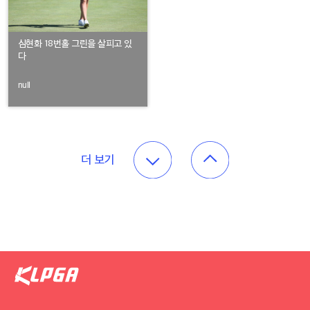
심현화 18번홀 그린을 살피고 있
다
null
더 보기