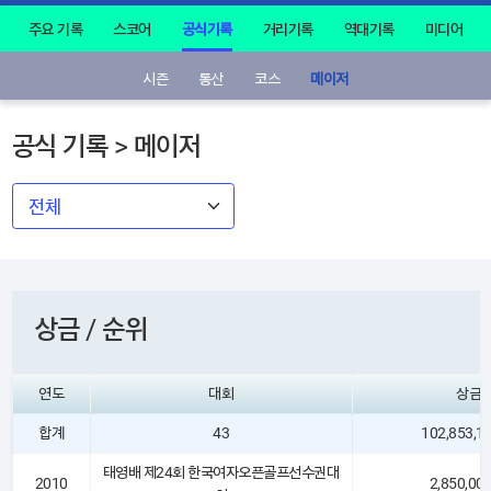
주요 기록
스코어
공식기록
거리기록
역대기록
미디어
시즌
통산
코스
메이저
공식 기록 > 메이저
상금 / 순위
연도
대회
상금
합계
43
102,853,1
태영배 제24회 한국여자오픈골프선수권대
2010
2,850,00