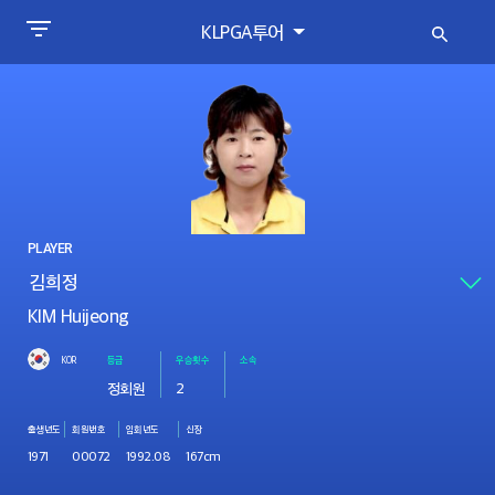
KLPGA투어
PLAYER
KIM Huijeong
KOR
등급
우승횟수
소속
정회원
2
출생년도
회원번호
입회년도
신장
1971
00072
1992.08
167cm