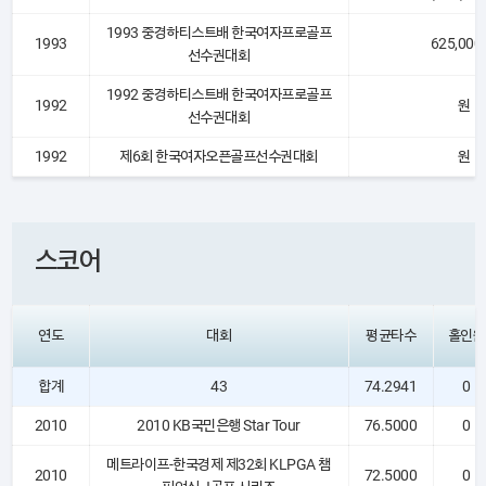
1993 중경하티스트배 한국여자프로골프
1993
625,000
선수권대회
1992 중경하티스트배 한국여자프로골프
1992
원
선수권대회
1992
제6회 한국여자오픈골프선수권대회
원
스코어
연도
대회
평균타수
홀인원
합계
43
74.2941
0
2010
2010 KB국민은행 Star Tour
76.5000
0
메트라이프-한국경제 제32회 KLPGA 챔
2010
72.5000
0