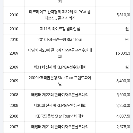
회
메트라이프-한국경제 제32회 KLPGA 챔
2010
5,810,00
피언십 J골프 시리즈
2010
제11회 하이트컵 챔피언십
원
2010
2010 KB국민은행 Star Tour
원
태영배 제23회 한국여자오픈골프선수권대
2009
16,333,33
회
2009
제31회 신세계 KLPGA선수권대회
원
2009 KB국민은행 Star Tour 그랜드파이
2009
3,400,00
널
2008
태영배 제22회 한국여자오픈골프대회
5,600,00
2008
제30회 신세계 KLPGA선수권대회
2,250,00
2008
KB국민은행 Star Tour 4차 대회
4,037,50
2007
태영배 제21회 한국여자오픈골프대회
2,675,00