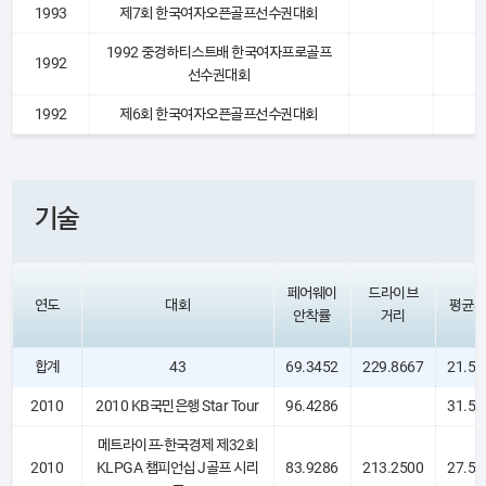
1993
제7회 한국여자오픈골프선수권대회
1992 중경하티스트배 한국여자프로골프
1992
선수권대회
1992
제6회 한국여자오픈골프선수권대회
기술
페어웨이
드라이브
연도
대회
평균퍼
안착률
거리
합계
43
69.3452
229.8667
21.54
2010
2010 KB국민은행 Star Tour
96.4286
31.50
메트라이프-한국경제 제32회
2010
KLPGA 챔피언십 J골프 시리
83.9286
213.2500
27.50