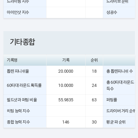
드라이빙 지수
드라이브 순위
아이언샷 지수
성공수
기타종합
기록명
기록
순위
톱텐 피니쉬율
20.0000
18
총 톱텐피니쉬 수
총 60타대 라운드 획
60타대 라운드 획득률
10.0000
24
득수
필드샷과 퍼팅 비율
55.9835
63
퍼팅률
히팅 능력 지수
드라이버 거리 순위
종합 능력 지수
146
30
평균 파 순위