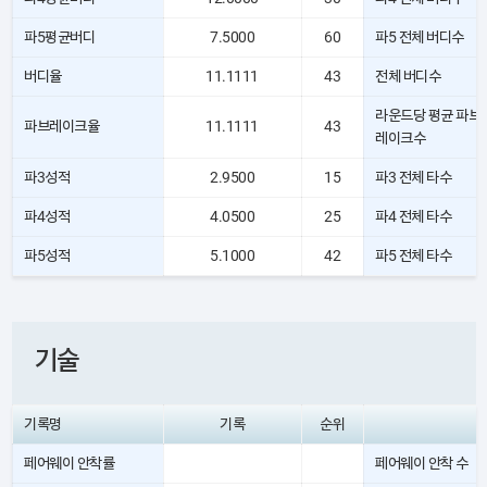
파5평균버디
7.5000
60
파5 전체 버디수
버디율
11.1111
43
전체 버디수
라운드당 평균 파브
파브레이크율
11.1111
43
레이크수
파3성적
2.9500
15
파3 전체 타수
파4성적
4.0500
25
파4 전체 타수
파5성적
5.1000
42
파5 전체 타수
기술
기록명
기록
순위
페어웨이 안착률
페어웨이 안착 수