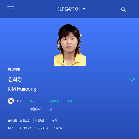
KLPGA투어
PLAYER
KIM Huijeong
KOR
등급
우승횟수
소속
정회원
2
출생년도
회원번호
입회년도
신장
1971
00072
1992.08
167cm