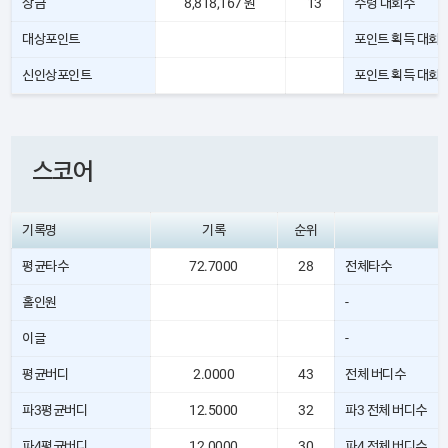
상금
8,818,167 원
13
수령 대회수
대상포인트
포인트 획득 대회
신인상포인트
포인트 획득 대회
스코어
기록명
기록
순위
평균타수
72.7000
28
전체타수
홀인원
-
이글
-
평균버디
2.0000
43
전체 버디수
파3평균버디
12.5000
32
파3 전체 버디수
파4평균버디
12.0000
30
파4 전체 버디수