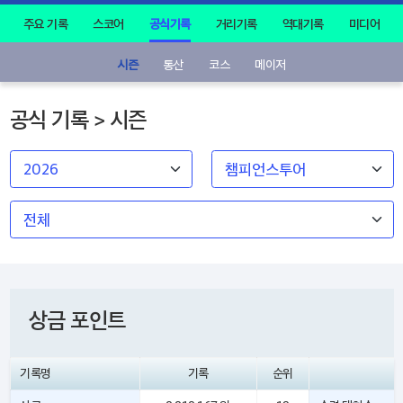
주요 기록
스코어
공식기록
거리기록
역대기록
미디어
시즌
통산
코스
메이저
공식 기록 > 시즌
상금 포인트
기록명
기록
순위