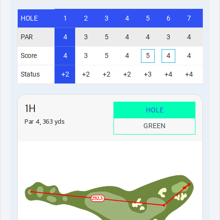
HOLE
1
2
3
4
5
6
7
8
PAR
4
3
5
4
4
3
4
5
Score
4
3
5
4
5
4
4
5
Status
+2
+2
+2
+2
+3
+4
+4
+4
1H
HOLE
Par 4, 363 yds
GREEN
292.3