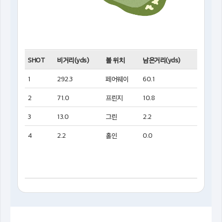
SHOT
비거리(yds)
볼 위치
남은거리(yds)
1
292.3
페어웨이
60.1
2
71.0
프린지
10.8
3
13.0
그린
2.2
4
2.2
홀인
0.0