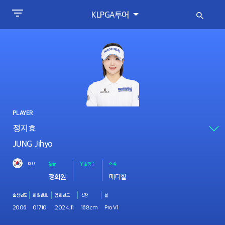
KLPGA투어
PLAYER
JUNG Jihyo
KOR
등급
우승횟수
소속
정회원
메디힐
출생년도
회원번호
입회년도
신장
볼
2006
01710
2024.11
168cm
Pro V1