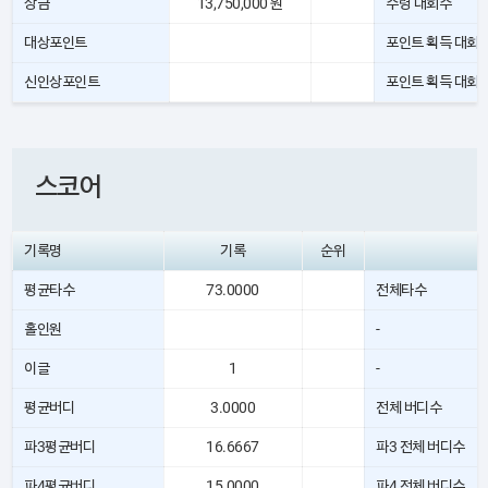
상금
13,750,000 원
수령 대회수
대상포인트
포인트 획득 대회
신인상포인트
포인트 획득 대회
스코어
기록명
기록
순위
평균타수
73.0000
전체타수
홀인원
-
이글
1
-
평균버디
3.0000
전체 버디수
파3평균버디
16.6667
파3 전체 버디수
파4평균버디
15.0000
파4 전체 버디수