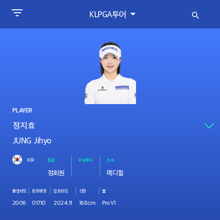
KLPGA투어
PLAYER
JUNG Jihyo
KOR
등급
우승횟수
소속
정회원
메디힐
출생년도
회원번호
입회년도
신장
볼
2006
01710
2024.11
168cm
Pro V1