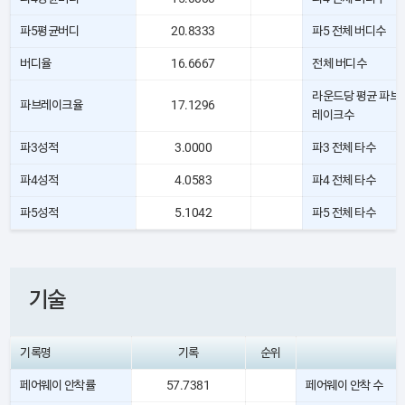
파5평균버디
20.8333
파5 전체 버디수
버디율
16.6667
전체 버디수
라운드당 평균 파브
파브레이크율
17.1296
레이크수
파3성적
3.0000
파3 전체 타수
파4성적
4.0583
파4 전체 타수
파5성적
5.1042
파5 전체 타수
기술
기록명
기록
순위
페어웨이 안착률
57.7381
페어웨이 안착 수