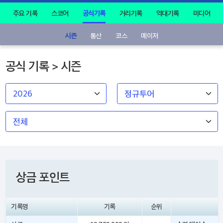
주요 기록
스코어
공식기록
거리기록
역대기록
미디어
시즌
통산
코스
메이저
공식 기록 > 시즌
상금 포인트
기록명
기록
순위