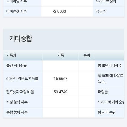
드라이빙 지수
드라이브 순위
아이언샷 지수
72.0000
성공수
기타종합
기록명
기록
순위
톱텐 피니쉬율
총 톱텐피니쉬 수
총 60타대 라운드 획
60타대 라운드 획득률
16.6667
득수
필드샷과 퍼팅 비율
59.4749
퍼팅률
히팅 능력 지수
드라이버 거리 순위
종합 능력 지수
평균 파 순위