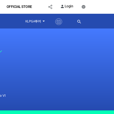
Login
OFFICIAL STORE
KLPGA투어
o V1