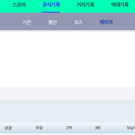
스코어
공식기록
거리기록
역대기록
시즌
통산
코스
메이저
상금
우승
2위
3위
Top