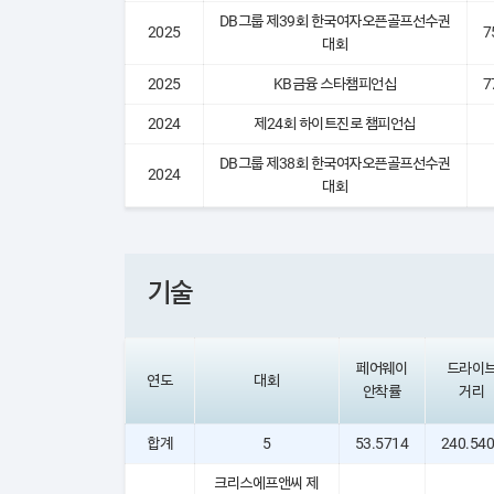
DB그룹 제39회 한국여자오픈골프선수권
2025
7
대회
2025
KB금융 스타챔피언십
7
2024
제24회 하이트진로 챔피언십
DB그룹 제38회 한국여자오픈골프선수권
2024
대회
기술
페어웨이
드라이
연도
대회
안착률
거리
합계
5
53.5714
240.54
크리스에프앤씨 제