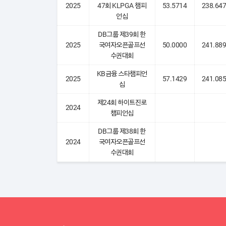
2025
47회 KLPGA 챔피
53.5714
238.64
언십
DB그룹 제39회 한
2025
국여자오픈골프선
50.0000
241.88
수권대회
KB금융 스타챔피언
2025
57.1429
241.08
십
제24회 하이트진로
2024
챔피언십
DB그룹 제38회 한
2024
국여자오픈골프선
수권대회