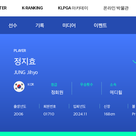
TER
K-RANKING
KLPGA 아카데미
온라인 박물관
선수
기록
미디어
이벤트
PLAYER
JUNG Jihyo
KOR
등급
우승횟수
소속
정회원
메디힐
출생년도
회원번호
입회년도
신장
볼
2006
01710
2024.11
168cm
Pr