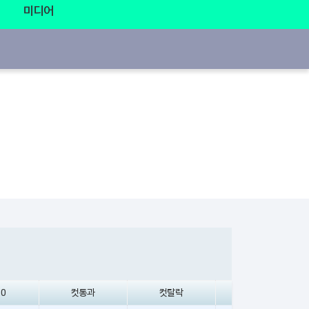
미디어
10
컷통과
컷탈락
기권