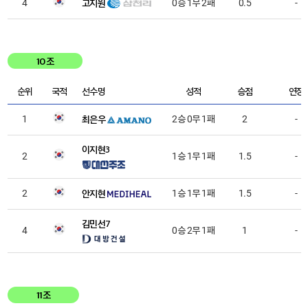
고지원
4
0승 1무 2패
0.5
-
10조
순위
국적
선수명
성적
승점
연장
최은우
1
2승 0무 1패
2
-
이지현3
2
1승 1무 1패
1.5
-
안지현
2
1승 1무 1패
1.5
-
김민선7
4
0승 2무 1패
1
-
11조