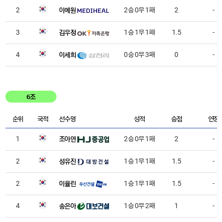
이예원
2
2승 0무 1패
2
-
김우정
3
1승 1무 1패
1.5
-
이세희
4
0승 0무 3패
0
-
6조
순위
국적
선수명
성적
승점
연장
조아연
1
2승 0무 1패
2
-
성유진
2
1승 1무 1패
1.5
-
이율린
2
1승 1무 1패
1.5
-
송은아
4
1승 0무 2패
1
-