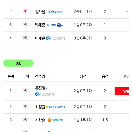
강가율
2
2승 0무 1패
2
-
박혜준
3
1승 0무 2패
1
-
이재윤
4
0승 0무 3패
0
-
9조
순위
국적
선수명
성적
승점
연장
홍진영2
1
2승 0무 1패
2
WIN
최정원
2
2승 0무 1패
2
-
지한솔
3
1승 1무 1패
1.5
-