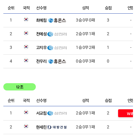
순위
국적
선수명
성적
승점
연장
최예림
1
3승 0무 0패
3
-
전예성
2
2승 0무 1패
2
-
고지우
3
1승 0무 2패
1
-
전우리
4
0승 0무 3패
0
-
12조
순위
국적
선수명
성적
승점
연장
서교림
1
2승 0무 1패
2
WIN
현세린
2
2승 0무 1패
2
-