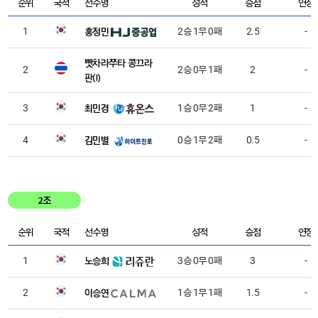
순위
국적
선수명
성적
승점
연장
홍정민
1
2승 1무 0패
2.5
-
빳차라쭈타 콩끄라
2
2승 0무 1패
2
-
판(I)
최민경
3
1승 0무 2패
1
-
김민별
4
0승 1무 2패
0.5
-
2조
순위
국적
선수명
성적
승점
연장
노승희
1
3승 0무 0패
3
-
이승연
2
1승 1무 1패
1.5
-