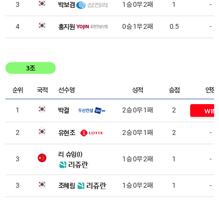
박보겸
3
1승 0무 2패
1
-
홍지원
4
0승 1무 2패
0.5
-
3조
순위
국적
선수명
성적
승점
연장
박결
1
2승 0무 1패
2
WIN
유현조
2
2승 0무 1패
2
-
리 슈잉(I)
3
1승 0무 2패
1
-
조혜림
3
1승 0무 2패
1
-