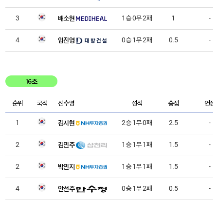
배소현
3
1승 0무 2패
1
-
임진영
4
0승 1무 2패
0.5
-
16조
순위
국적
선수명
성적
승점
연장
김시현
1
2승 1무 0패
2.5
-
김민주
2
1승 1무 1패
1.5
-
박민지
2
1승 1무 1패
1.5
-
안선주
4
0승 1무 2패
0.5
-