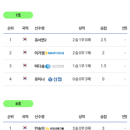
7조
순위
국적
선수명
성적
승점
연장
유서연2
1
2승 1무 0패
2.5
-
이가영
2
2승 0무 1패
2
-
마다솜
3
1승 1무 1패
1.5
-
유지나
4
0승 0무 3패
0
-
8조
순위
국적
선수명
성적
승점
연장
안송이
1
3승 0무 0패
3
-