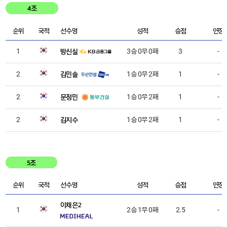
4조
순위
국적
선수명
성적
승점
연장
방신실
1
3승 0무 0패
3
-
김민솔
2
1승 0무 2패
1
-
문정민
2
1승 0무 2패
1
-
김지수
2
1승 0무 2패
1
-
5조
순위
국적
선수명
성적
승점
연장
이채은2
1
2승 1무 0패
2.5
-