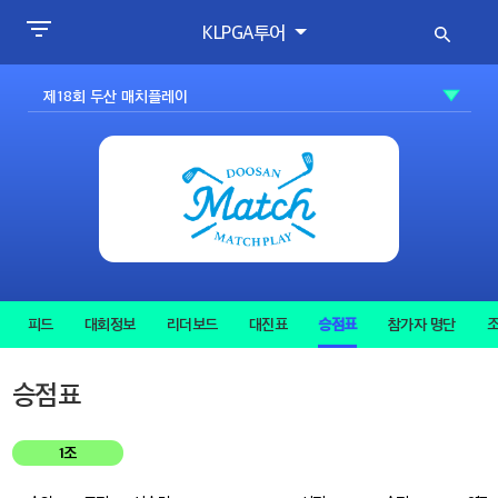
KLPGA투어
피드
대회정보
리더보드
대진표
승점표
참가자 명단
조
승점표
1조