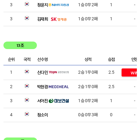
정윤지
3
1승 0무 2패
1
-
김재희
3
1승 0무 2패
1
-
13조
순위
국적
선수명
성적
승점
연장
신다인
1
2승 1무 0패
2.5
WIN
박현경
2
2승 1무 0패
2.5
-
서어진
3
1승 0무 2패
1
-
정소이
4
0승 0무 3패
0
-