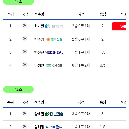
14조
순위
국적
선수명
성적
승점
연장
최가빈
1
2승 0무 1패
2
WIN
박주영
2
2승 0무 1패
2
-
한진선
3
1승 1무 1패
1.5
-
이정민
4
0승 1무 2패
0.5
-
15조
순위
국적
선수명
성적
승점
연장
양효진
1
3승 0무 0패
3
-
임희정
2
1승 1무 1패
1.5
-