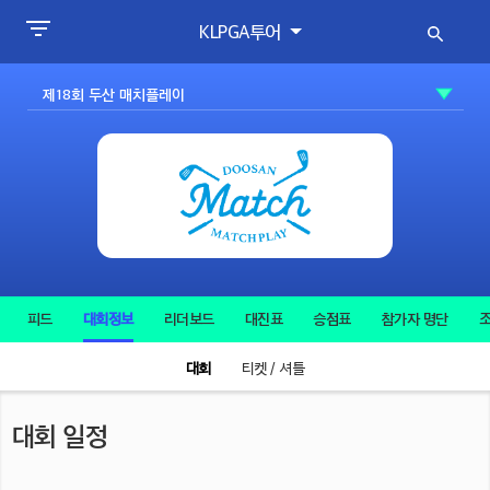
KLPGA투어
피드
대회정보
리더보드
대진표
승점표
참가자 명단
조
대회
티켓 / 셔틀
대회 일정