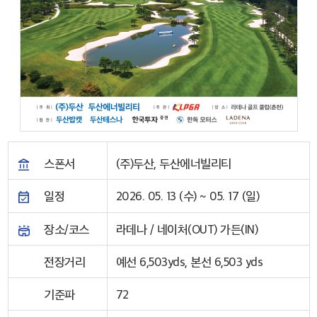
스폰서
(주)두산, 두산에너빌리티
일정
2026. 05. 13 (수) ~ 05. 17 (일)
장소/코스
라데나 / 네이처(OUT) 가든(IN)
전장거리
예선 6,503yds, 본선 6,503 yds
기준파
72