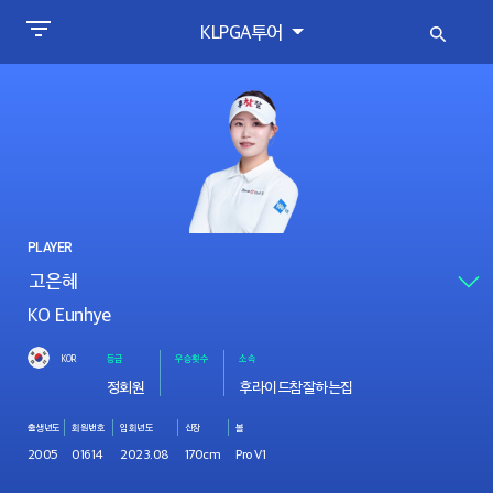
KLPGA투어
PLAYER
KO Eunhye
KOR
등급
우승횟수
소속
정회원
후라이드참잘하는집
출생년도
회원번호
입회년도
신장
볼
2005
01614
2023.08
170cm
Pro V1