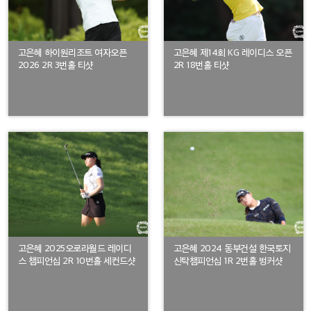
고은혜 하이원리조트 여자오픈
고은혜 제14회 KG 레이디스 오픈
2026 2R 3번홀 티샷
2R 18번홀 티샷
고은혜 2025오로라월드 레이디
고은혜 2024 동부건설 한국토지
스 챔피언십 2R 10번홀 세컨드샷
신탁챔피언십 1R 2번홀 벙커샷