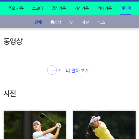
주요 기록
스코어
공식기록
거리기록
역대기록
미디어
전체
동영상
샷
사진
뉴스
동영상
더 알아보기
사진