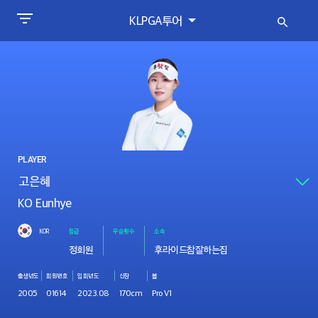
KLPGA투어
PLAYER
KO Eunhye
KOR
등급
우승횟수
소속
정회원
후라이드참잘하는집
출생년도
회원번호
입회년도
신장
볼
2005
01614
2023.08
170cm
Pro V1