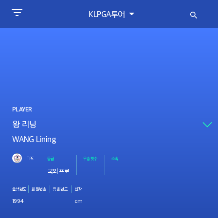
KLPGA투어
PLAYER
WANG Lining
TPE
등급
우승횟수
소속
국외프로
출생년도
회원번호
입회년도
신장
1994
cm