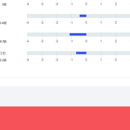
3위
84위
87위
o 그린
82위