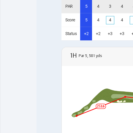
PAR
5
4
3
4
Score
5
4
4
4
Status
+2
+2
+3
+3
1H
Par 5, 581 yds
253.6