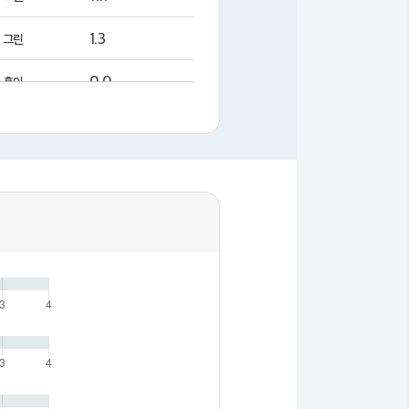
1.3
그린
0.0
홀인