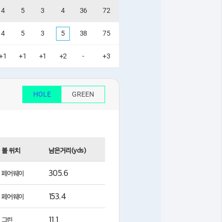
4
5
3
4
36
72
4
5
3
5
38
75
+1
+1
+1
+2
-
+3
HOLE
GREEN
볼 위치
남은거리(yds)
305.6
페어웨이
153.4
페어웨이
11.1
그린