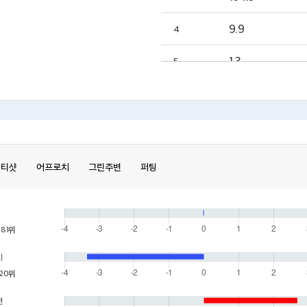
9.9
4
1.3
5
티샷
어프로치
그린주변
퍼팅
81위
치
120위
변