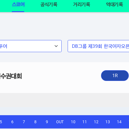
스코어
공식기록
거리기록
역대기록
선수권대회
1R
5
6
7
8
9
OUT
10
11
12
13
14