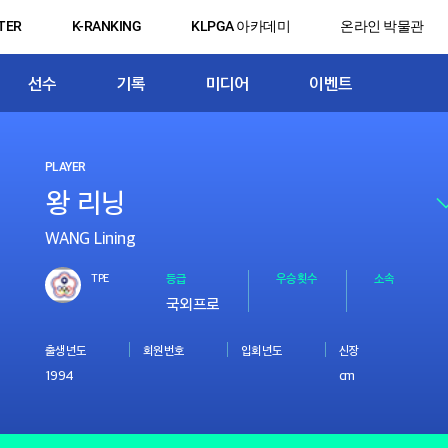
TER
K-RANKING
KLPGA 아카데미
온라인 박물관
선수
기록
미디어
이벤트
PLAYER
WANG Lining
TPE
등급
우승횟수
소속
국외프로
출생년도
회원번호
입회년도
신장
1994
cm