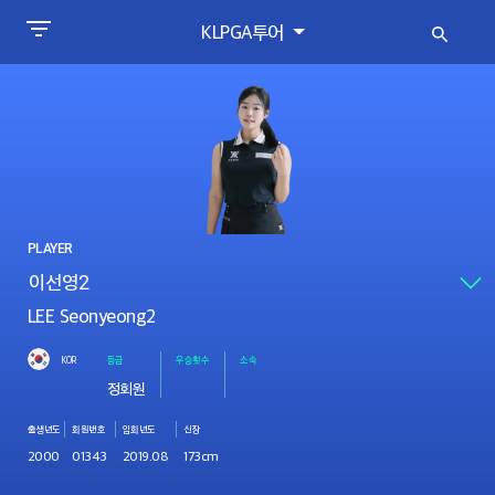
KLPGA투어
PLAYER
LEE Seonyeong2
KOR
등급
우승횟수
소속
정회원
출생년도
회원번호
입회년도
신장
2000
01343
2019.08
173cm