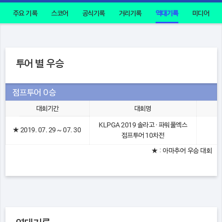
주요 기록
스코어
공식기록
거리기록
역대기록
미디어
투어 별 우승
점프투어 0승
대회기간
대회명
KLPGA 2019 솔라고 · 파워풀엑스
★
2019. 07. 29 ~ 07. 30
점프투어 10차전
★ : 아마추어 우승 대회