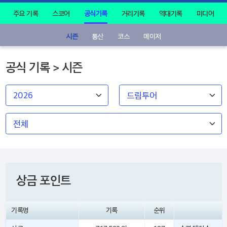
주요 기록
스코어
공식기록
거리기록
역대기록
미디어
시즌
통산
코스
메이저
공식 기록 > 시즌
상금 포인트
기록명
기록
순위