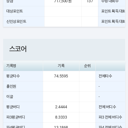
상금
717,500 원
137
수령 대회수
대상포인트
포인트 획득 대회
신인상포인트
포인트 획득 대회
스코어
기록명
기록
순위
평균타수
74.5595
전체타수
홀인원
-
이글
-
평균버디
2.4444
전체 버디수
파3평균버디
8.3333
파3 전체 버디수
파4평균버디
13.1868
파4 전체 버디수