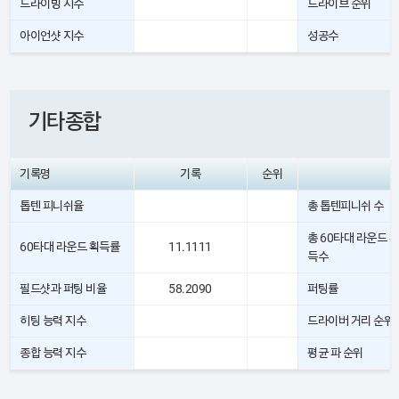
드라이빙 지수
드라이브 순위
아이언샷 지수
성공수
기타종합
기록명
기록
순위
톱텐 피니쉬율
총 톱텐피니쉬 수
총 60타대 라운드 획
60타대 라운드 획득률
11.1111
득수
필드샷과 퍼팅 비율
58.2090
퍼팅률
히팅 능력 지수
드라이버 거리 순위
종합 능력 지수
평균 파 순위