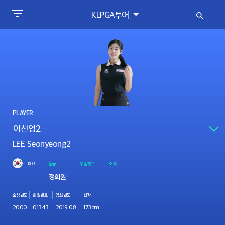
KLPGA투어
PLAYER
LEE Seonyeong2
KOR
등급
우승횟수
소속
정회원
출생년도
회원번호
입회년도
신장
2000
01343
2019.08
173cm