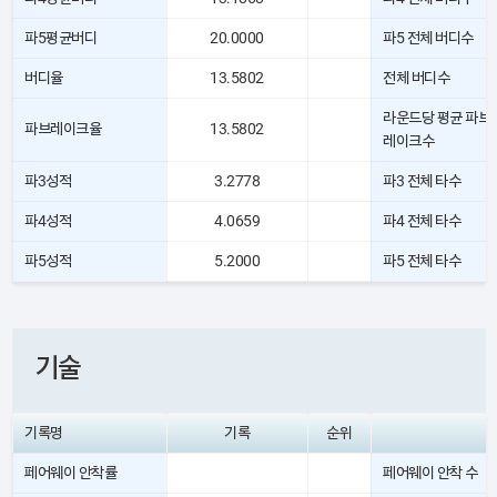
파5평균버디
20.0000
파5 전체 버디수
버디율
13.5802
전체 버디수
라운드당 평균 파브
파브레이크율
13.5802
레이크수
파3성적
3.2778
파3 전체 타수
파4성적
4.0659
파4 전체 타수
파5성적
5.2000
파5 전체 타수
기술
기록명
기록
순위
페어웨이 안착률
페어웨이 안착 수